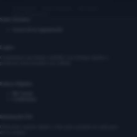
Contáctanos
Sobre Nosotros
Mi cuenta
Entrar/ Registrarse
Sobre Nosotros
Acerca de la organización
Logros
Construimos una tienda confiable con entregas rápidas y
productos seleccionados con calidad.
Enlaces Rápidos
Mi Cuenta
Contáctanos
Información Útil
Ofrecemos soporte rápido y claro para ayudarte en cada paso
de tu compra.