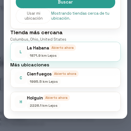
Buscar
Tamaño del panel solar: 40 * 35cm
Usar mi
Mostrando tiendas cerca de tu
ubicación
ubicación.
Tienda más cercana
Columbus, Ohio, United States
La Habana
Abierto ahora
L
1871.9 km Lejos
Color
Más ubicaciones
Cienfuegos
Abierto ahora
C
Ventiladores,recargables
1995.5 km Lejos
Añadir al carrito
con
Paneles
solares.
Holguin
Abierto ahora
cantidad
H
2226.1 km Lejos
SKU:
N/D
CATEGORÍAS:
ELECTRODOMÉSTICOS
,
HOGAR &
ELECTRODOMÉSTICOS