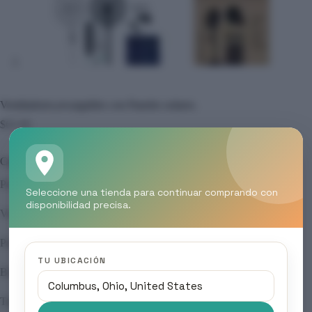
Ventiladores,recargables con Paneles solares.
$
65.00
Caracteristicas de los Ventiladores
Potencia de 25W
Seleccione una tienda para continuar comprando con
disponibilidad precisa.
Voltaje 110v
Panel Solar: 6v/20w
TU UBICACIÓN
Batería : Ternaria de Litio de 15000mah
Tamaño del ventilador : 16 pulgadas —- 41*38*112cm