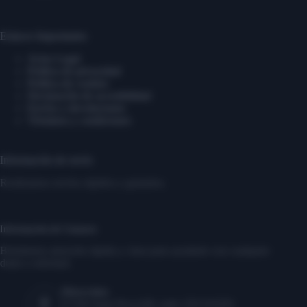
Enlaces Importantes
Aviso Legal
Política de privacidad
Política de cookies
Declaración de accesibilidad
Envíos y devoluciones
Términos y condiciones
Información de envío
Realizamos envíos rápidos y gratuitos.
Información de Contacto
Brindamos atención rápida y clara para ayudarte con cualquier
duda o solicitud.
Dirección:
17350 State Hwy249, suite 220 #16291