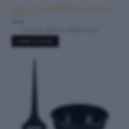
Mood – Carta de colores Demi Double y Color Cream
colores Otoño
$
20.00
Accesorios
,
Belleza & Cuidado Personal
Añadir al carrito