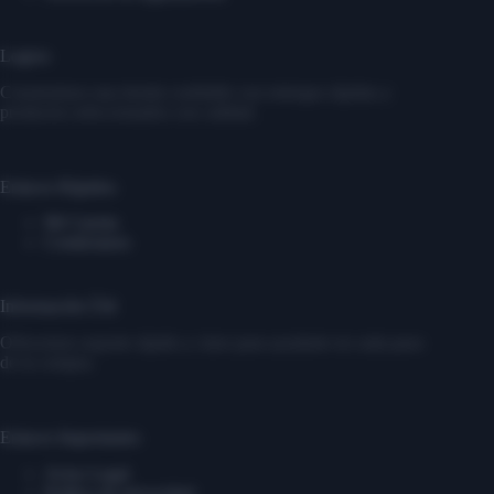
Logros
Construimos una tienda confiable con entregas rápidas y
productos seleccionados con calidad.
Enlaces Rápidos
Mi Cuenta
Contáctanos
Información Útil
Ofrecemos soporte rápido y claro para ayudarte en cada paso
de tu compra.
Enlaces Importantes
Aviso Legal
Política de privacidad