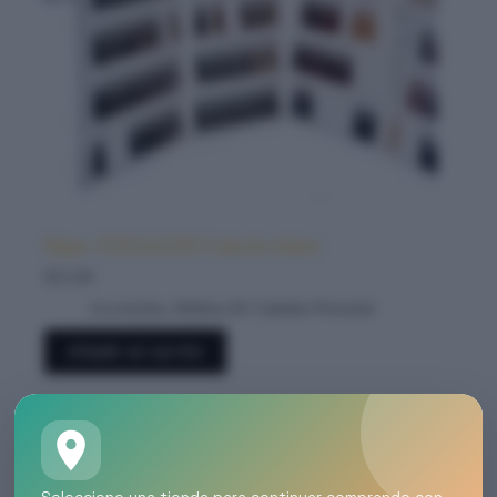
Elgon- TONALIGHT Carta de colores
$
15.00
Accesorios
,
Belleza & Cuidado Personal
Añadir al carrito