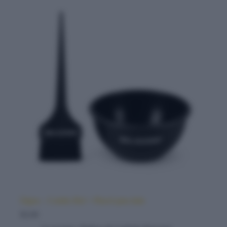
Elgon – Combo Bol + Pincel para tinte
$
3.00