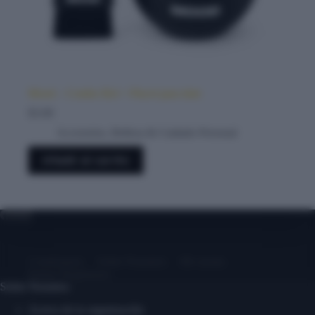
Mood – Combo Bol + Pincel para tinte
$
3.00
Accesorios
,
Belleza & Cuidado Personal
Añadir al carrito
Contáctanos
Sobre Nosotros
Mi cuenta
Entrar/ Registrarse
Sobre Nosotros
Acerca de la organización