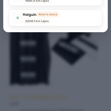
1995.5 km Lejos
Holguin
Abierto ahora
H
2226.1 km Lejos
Mood – Capa desechable negra 30u
$
5.00
Accesorios
,
Belleza & Cuidado Personal