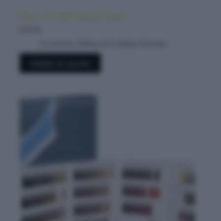
Elgon – I-CARE Carta de colores
$
10.00
Accesorios
,
Belleza & Cuidado Personal
Añadir al carrito