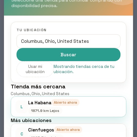
Seleccione una tienda para continuar comprando con
disponibilidad precisa.
TU UBICACIÓN
Buscar
Usar mi
Mostrando tiendas cerca de tu
ubicación
ubicación.
Tienda más cercana
Columbus, Ohio, United States
LINK.D BOND DEF – expositor de mostrador
La Habana
$
5.00
Abierto ahora
L
1871.9 km Lejos
Accesorios
,
Belleza & Cuidado Personal
Más ubicaciones
Añadir al carrito
Cienfuegos
Abierto ahora
C