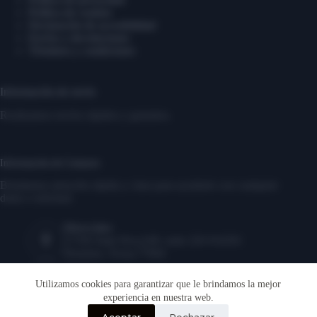
Política de cookies
Declaración de accesibilidad
Envíos y devoluciones
Términos y condiciones
Información de envío
Realizamos envíos rápidos y gratuitos.
Información de Contacto
Brindamos atención rápida y clara para ayudarte con cualquier
duda o solicitud.
Dirección:
17350 State Hwy249, suite 220 #16291
Houston, Texas,77064
Teléfono:
‎1-346-883-2056
Utilizamos cookies para garantizar que le brindamos la mejor
experiencia en nuestra web.
Correo electrónico:
Aceptar
Rechazar