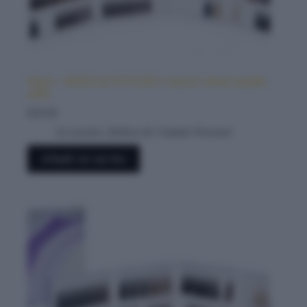
Elgon – MODA & STYLING Carta de colores tamaño
salón
$
20.00
Accesorios
,
Belleza & Cuidado Personal
Añadir al carrito