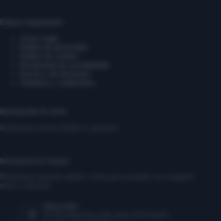
Enlaces Importantes
Aviso Legal
Política de privacidad
Política de cookies
Declaración de accesibilidad
Envíos y devoluciones
Términos y condiciones
Información de envío
Realizamos envíos rápidos y gratuitos.
Información de Contacto
Brindamos atención rápida y clara para ayudarte con cualquier
duda o solicitud.
Dirección:
17350 State Hwy249, suite 220 #16291