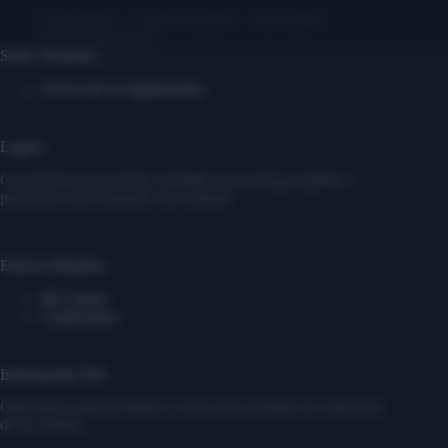
Contáctanos
Sobre Nosotros
Mi cuenta
Entrar/ Registrarse
Sobre Nosotros
Acerca de la organización
Logros
Construimos una tienda confiable con entregas rápidas y
productos seleccionados con calidad.
Enlaces Rápidos
Mi Cuenta
Contáctanos
Información Útil
Ofrecemos soporte rápido y claro para ayudarte en cada paso
de tu compra.