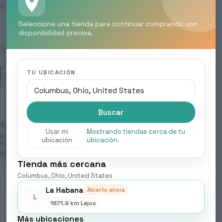
sus productos.
Seleccione una tienda para continuar comprando con
disponibilidad precisa.
79 disponibles
LINK.D
TU UBICACIÓN
Añadir al carrito
BOND
DEF
–
expositor
Buscar
de
mostrador
SKU:
326
cantidad
Usar mi
Mostrando tiendas cerca de tu
CATEGORÍAS:
ACCESORIOS
,
BELLEZA & CUIDADO
ubicación
ubicación.
PERSONAL
MARCA:
LINK.D
Tienda más cercana
Columbus, Ohio, United States
La Habana
Abierto ahora
L
Valoraciones (0)
1871.9 km Lejos
Más ubicaciones