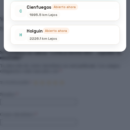
Cienfuegos
Abierto ahora
C
1995.5 km Lejos
Valoraciones
No hay valoraciones aún.
Holguin
Abierto ahora
H
2226.1 km Lejos
Sé el primero en valorar “LINK.D BOND DEF – expositor de
mostrador”
Tu dirección de correo electrónico no será publicada.
Los campos
obligatorios están marcados con
*
TU PUNTUACIÓN
*
Nombre
*
Correo electrónico
*