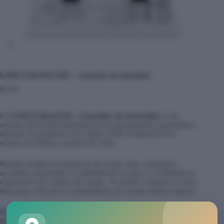
LINK.D BOND DEF – expositor de mostrador
$
5.00
El
LINK.D Bond Def – Expositor de mostrador
es un
soporte profesional diseñado para la presentación organizada y
atractiva de productos de la línea LINK.D Bond Def en
salones de belleza y puntos de venta.
Permite exhibir los productos de forma clara, ordenada y
accesible, mejorando la visibilidad de la marca y facilitando la
experiencia de compra del cliente. Su diseño compacto lo hace
ideal para colocarse en mostradores sin ocupar mucho espacio.
Perfecto para salones de belleza, distribuidores y espacios de
retail que buscan una presentación profesional y elegante de