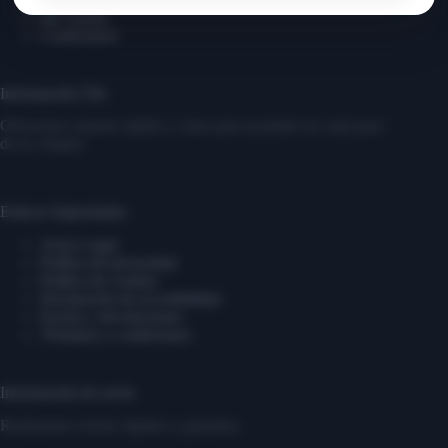
Mi Cuenta
Contáctanos
Información Útil
Ofrecemos soporte rápido y claro para ayudarte en cada paso
de tu compra.
Enlaces Importantes
Aviso Legal
Política de privacidad
Política de cookies
Declaración de accesibilidad
Envíos y devoluciones
Términos y condiciones
Información de envío
Realizamos envíos rápidos y gratuitos.