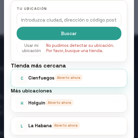
Recargas
precios:
TU UBICACIÓN
desde
Este
Seleccionar opciones
$5.00
producto
hasta
tiene
$1,000.00
múltiples
variantes.
Buscar
Las
opciones
Usar mi
No pudimos detectar su ubicación.
se
ubicación
Por favor, busque una tienda.
pueden
Contáctanos
Sobre Nosotros
Mi cuenta
elegir
Entrar/ Registrarse
Tienda más cercana
en
Sobre Nosotros
la
página
Cienfuegos
Abierto ahora
C
Acerca de la organización
de
producto
Más ubicaciones
Logros
Holguin
Abierto ahora
H
Construimos una tienda confiable con entregas rápidas y
productos seleccionados con calidad.
La Habana
Abierto ahora
L
Enlaces Rápidos