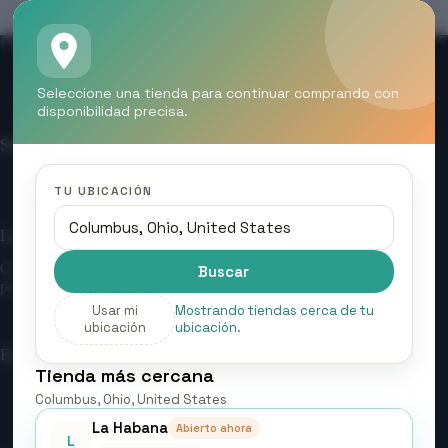
Seleccione una tienda para continuar comprando con
Contáctanos
Sobre Nosotros
Mi cuenta
disponibilidad precisa.
Entrar/ Registrarse
Sobre Nosotros
Acerca de la organización
TU UBICACIÓN
Logros
Construimos una tienda confiable con entregas rápidas y
Buscar
productos seleccionados con calidad.
Usar mi
Mostrando tiendas cerca de tu
ubicación
ubicación.
Enlaces Rápidos
Tienda más cercana
Mi Cuenta
Columbus, Ohio, United States
Contáctanos
La Habana
Abierto ahora
L