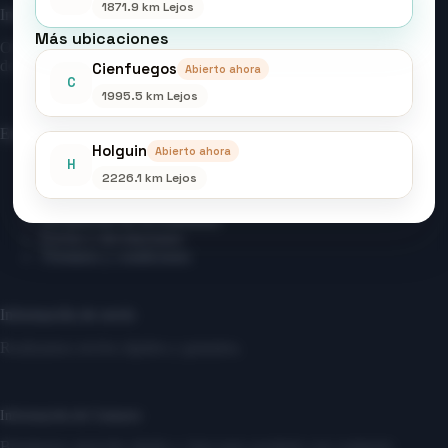
1871.9 km Lejos
Información Útil
Más ubicaciones
Ofrecemos soporte rápido y claro para ayudarte en cada paso
de tu compra.
Cienfuegos
Abierto ahora
C
1995.5 km Lejos
Enlaces Importantes
Holguin
Abierto ahora
H
Aviso Legal
2226.1 km Lejos
Política de privacidad
Política de cookies
Declaración de accesibilidad
Envíos y devoluciones
Términos y condiciones
Información de envío
Realizamos envíos rápidos y gratuitos.
Información de Contacto
Brindamos atención rápida y clara para ayudarte con cualquier