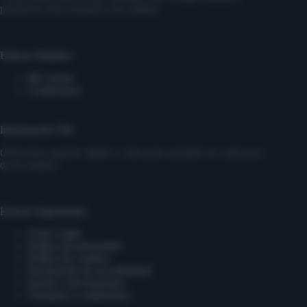
productos seleccionados con calidad.
Enlaces Rápidos
Mi Cuenta
Contáctanos
Información Útil
Ofrecemos soporte rápido y claro para ayudarte en cada paso
de tu compra.
Enlaces Importantes
Aviso Legal
Política de privacidad
Política de cookies
Declaración de accesibilidad
Envíos y devoluciones
Términos y condiciones