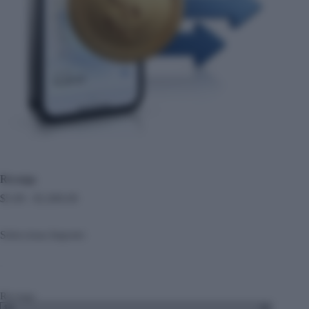
Recarga
Rango
$
5.00
-
$
1,000.00
de
precios:
Selecciona Importe:
desde
$5.00
hasta
$1,000.00
Recarga