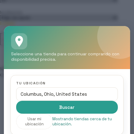
localizacion
Limpiar
Recarga
Añadir al carrito
cantidad
Seleccione una tienda para continuar comprando con
disponibilidad precisa.
SKU:
N/D
CATEGORÍA:
RECARGAS
TU UBICACIÓN
Descripción
Buscar
Usar mi
Mostrando tiendas cerca de tu
Información adicional
ubicación
ubicación.