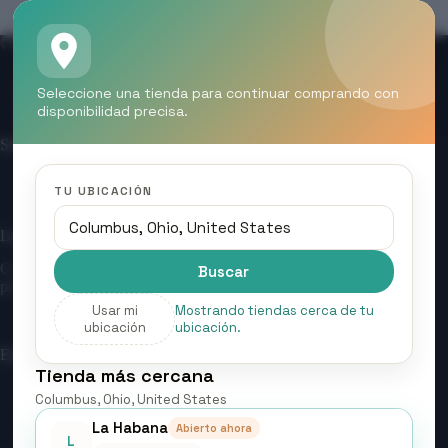
Seleccione una tienda para continuar comprando con
Contáctanos
Sobre Nosotros
Mi cuenta
disponibilidad precisa.
Entrar/ Registrarse
Sobre Nosotros
Acerca de la organización
TU UBICACIÓN
Logros
Construimos una tienda confiable con entregas rápidas y
Buscar
productos seleccionados con calidad.
Usar mi
Mostrando tiendas cerca de tu
ubicación
ubicación.
Enlaces Rápidos
Tienda más cercana
Mi Cuenta
Columbus, Ohio, United States
Contáctanos
La Habana
Abierto ahora
L