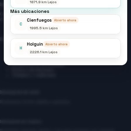
1871.9 km Lejos
Información Útil
Más ubicaciones
Ofrecemos soporte rápido y claro para ayudarte en cada paso
de tu compra.
Cienfuegos
Abierto ahora
C
1995.5 km Lejos
Enlaces Importantes
Holguin
Abierto ahora
H
Aviso Legal
2226.1 km Lejos
Política de privacidad
Política de cookies
Declaración de accesibilidad
Envíos y devoluciones
Términos y condiciones
Información de envío
Realizamos envíos rápidos y gratuitos.
Información de Contacto
Brindamos atención rápida y clara para ayudarte con cualquier