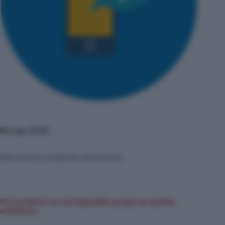
Recarga ($100)
Selecciona la recarga que deseas hacer.
Este producto no está disponible porque no quedan
existencias.