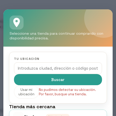
SKU:
N/D
CATEGORÍA:
SIN CATEGORIZAR
Seleccione una tienda para continuar comprando con
disponibilidad precisa.
Descripción
TU UBICACIÓN
Información adicional
Buscar
Valoraciones (0)
Usar mi
No pudimos detectar su ubicación.
ubicación
Por favor, busque una tienda.
Tienda más cercana
Selecciona la recarga que deseas hacer.