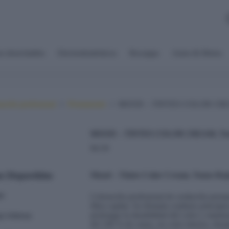
s desechables
Electrodomésticos
Recargas
Autos & Motos
ación profesional
Permanente
MOOD – TINTES COLOR CREAM
MOOD – TINTES COLOR CREAM, Tono
$
4.50
Mood – Tintes Color Cream, Tonos R
Coloración profesional de oxidación permane
fibra capilar. Su fórmula contiene principi
prolongar la durabilidad del color y mantene
del 100 % de canas, un color intenso, durad