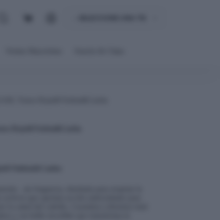
Carro
de
compra
Ventas Mayoristas
Snacks & Chips
, Tonos Rojo&Violeta&Caoba
s Rojo&Violeta&Caoba
ojo&Violeta&Caoba
nte , sin fragancia, diseñada para respetar la
os activos que aportan acción antioxidante para
r la salud del cabello. Garantiza cobertura total
ero y un brillo increíble que transforma la