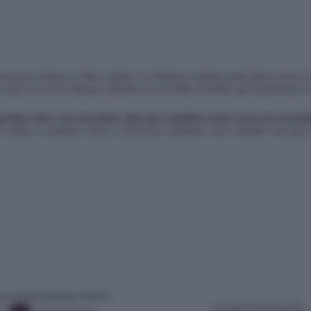
 para respetar la fibra capilar. Su fórmula contiene principios activos 
canas, un color intenso, duradero y un brillo increíble que transforma la
posita color con suavidad, sino que también actúa como un tratamie
 en rubios o castaños claros, y refrescar cualquier color cansado con un