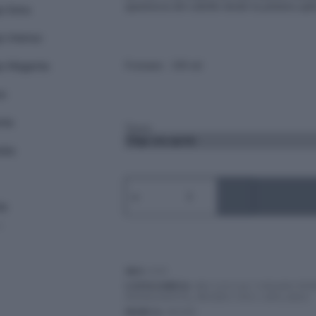
apariencia del cabello desde la primera apl
Formato: 100 ml
Tonos
MOOD
-
TINTES
COLOR
CREAM,
Tonos
Rojo&Violeta&Caoba
cantidad
SKU:
N/D
CATEGORÍAS:
BELLEZA & CUIDADO PE
PERMANENTE
,
PRODUCTOS CAPILARES
MARCA:
MOOD