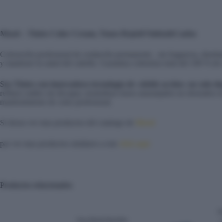
Mood – Tintes Color Cream, Tonos Rojo&Violeta&Caoba
Coloración profesional de oxidación permanente , sin fragancia, diseñada
y mantener la salud del cabello. Garantiza cobertura total del 100 % de 
Sus Tintes con innovadora tecnología de «doble acción» no solo de
reflejos sutiles sin decapar, neutralizar tonos anaranjados no deseados
mantenimiento de color profesional.
Si desea ver mas productos del catalogo de
Mood
par ver mas productos similares a este
click aqui
Productos relacionados