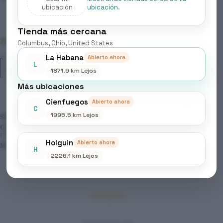
ubicación
ubicación.
Tienda más cercana
36 disponibles
Columbus, Ohio, United States
La Habana
Abierto ahora
ELGON
L
Añadir al carrito
-
1871.9 km Lejos
FINALIZACION
Más ubicaciones
&
STYLING,
Cienfuegos
Abierto ahora
AFFIXX
C
39
1995.5 km Lejos
SKU:
287
SHAPER
CATEGORÍAS:
BELLEZA & CUIDADO PERSONAL
,
FLUID
FINALIZACIÓN & STYLING
,
PRODUCTOS CAPILARES
cantidad
Holguin
Abierto ahora
MARCA:
ELGON
H
2226.1 km Lejos
Descripción