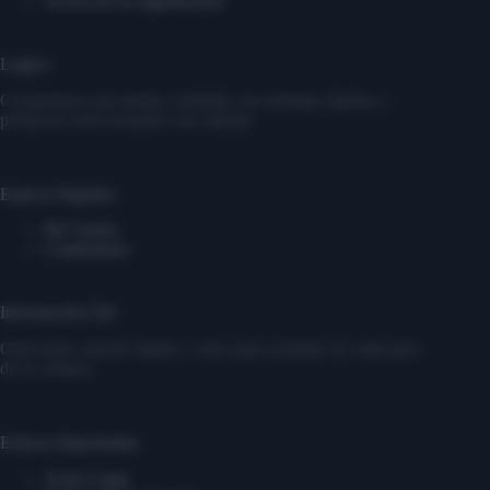
Acerca de la organización
Logros
Construimos una tienda confiable con entregas rápidas y
productos seleccionados con calidad.
Enlaces Rápidos
Mi Cuenta
Contáctanos
Información Útil
Ofrecemos soporte rápido y claro para ayudarte en cada paso
de tu compra.
Enlaces Importantes
Aviso Legal