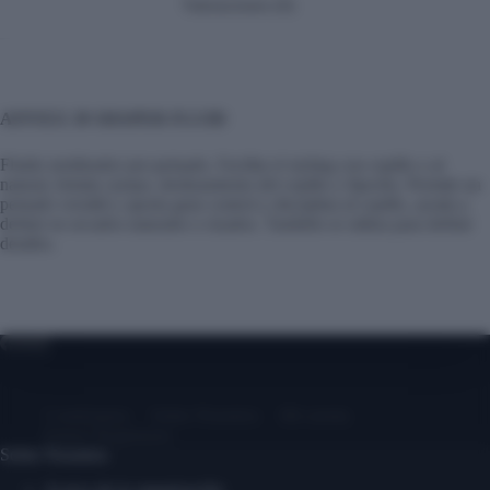
Valoraciones (0)
AFFIXX 39 SHAPER FLUID
Fluido moldeador pre-peinado. Facilita el styling con cepillo o al
natural, brinda cuerpo, deslizamiento del cepillo y fijación. Permite un
peinado versátil y aporta gran control y disciplina al cepillo, ayuda a
definir en secados naturales o rizados. También se utiliza para definir
detalles.
Contáctanos
Sobre Nosotros
Mi cuenta
Entrar/ Registrarse
Sobre Nosotros