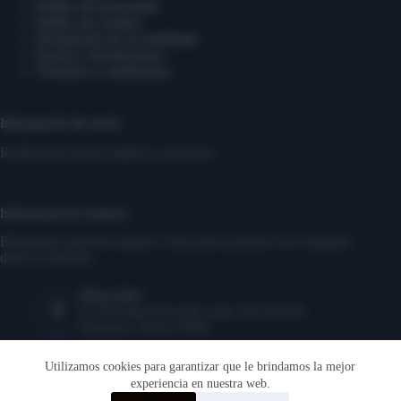
Política de privacidad
Política de cookies
Declaración de accesibilidad
Envíos y devoluciones
Términos y condiciones
Información de envío
Realizamos envíos rápidos y gratuitos.
Información de Contacto
Brindamos atención rápida y clara para ayudarte con cualquier
duda o solicitud.
Dirección:
17350 State Hwy249, suite 220 #16291
Houston, Texas,77064
Teléfono:
‎1-346-883-2056
Utilizamos cookies para garantizar que le brindamos la mejor
experiencia en nuestra web.
Correo electrónico: