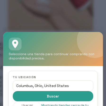
ELGON – FINALIZACION & STYLING, AFFIXX 39
SHAPER FLUID
Seleccione una tienda para continuar comprando con
$
12.00
disponibilidad precisa.
AFFIXX 39 SHAPER FLUID
TU UBICACIÓN
Fluido moldeador pre-peinado. Facilita el styling con cepillo o
al natural, brinda cuerpo, deslizamiento del cepillo y fijación.
Permite un peinado versátil y aporta gran control y disciplina
al cepillo, ayuda a definir en secados naturales o rizados.
También se utiliza para definir detalles.
Buscar
Formato: 200 ml
Usar mi
Mostrando tiendas cerca de tu