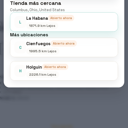
Tienda más cercana
Columbus, Ohio, United States
La Habana
Abierto ahora
L
Tonos
1871.9 km Lejos
Más ubicaciones
Cienfuegos
Abierto ahora
MOOD
C
Añadir al carrito
-
1995.5 km Lejos
TINTES
COLOR
CREAM,
Holguin
Abierto ahora
Tonos
H
Chocolates
2226.1 km Lejos
SKU:
N/D
cantidad
CATEGORÍAS:
BELLEZA & CUIDADO PERSONAL
,
COLORACIÓN PROFESIONAL
,
PERMANENTE
,
PRODUCTOS
CAPILARES
MARCA:
MOOD
Descripción