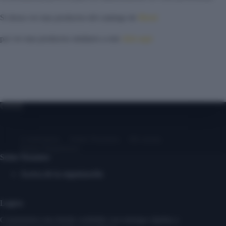
Si desea ver mas productos del catalogo de
Mood
par ver mas productos similares a este
click aqui
Contáctanos
Sobre Nosotros
Mi cuenta
Entrar/ Registrarse
Sobre Nosotros
Acerca de la organización
Logros
Construimos una tienda confiable con entregas rápidas y