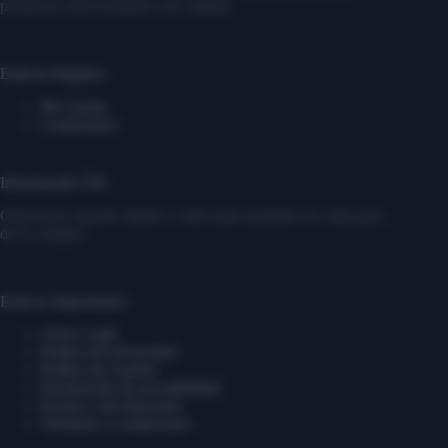
productos seleccionados con calidad.
Enlaces Rápidos
Mi Cuenta
Contáctanos
Información Útil
Ofrecemos soporte rápido y claro para ayudarte en cada paso
de tu compra.
Enlaces Importantes
Aviso Legal
Política de privacidad
Política de cookies
Declaración de accesibilidad
Envíos y devoluciones
Términos y condiciones