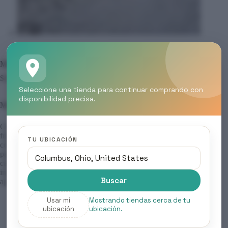
MOOD – TINTES COLOR CREAM, Tonos Chocolates
$
4.50
Seleccione una tienda para continuar comprando con
disponibilidad precisa.
Mood – Tintes Color Cream, Tonos Chocolate
Coloración profesional de oxidación permanente , sin
fragancia, diseñada para respetar la fibra capilar. Su fórmula
TU UBICACIÓN
contiene principios activos que aportan acción antioxidante
para prolongar la durabilidad del color y mantener la salud del
cabello. Garantiza cobertura total del 100 % de canas, un color
intenso, duradero y un brillo increíble que transforma la
Buscar
apariencia del cabello desde la primera aplicación.
Usar mi
Mostrando tiendas cerca de tu
ubicación
ubicación.