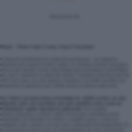
Valoraciones (0)
Mood – Tintes Color Cream, Tonos Chocolates
Coloración profesional de oxidación permanente , sin fragancia,
diseñada para respetar la fibra capilar. Su fórmula contiene principios
activos que aportan acción antioxidante para prolongar la durabilidad
del color y mantener la salud del cabello. Garantiza cobertura total del
100 % de canas, un color intenso, duradero y un brillo increíble que
transforma la apariencia del cabello desde la primera aplicación.
Sus Tintes con innovadora tecnología de «doble acción» no solo
deposita color con suavidad, sino que también actúa como un
tratamiento capilar durante la aplicación.
Esto permite
realizar
balayages
o reflejos sutiles sin decapar, neutralizar tonos
anaranjados no deseados en rubios o castaños claros, y refrescar
cualquier color cansado con una nueva dimensión de luminosidad. Es
la herramienta perfecta para un mantenimiento de color profesional.