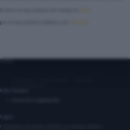
Si desea ver mas productos del catalogo de
Mood
par ver mas productos similares a este
click aqui
Contáctanos
Sobre Nosotros
Mi cuenta
Entrar/ Registrarse
Sobre Nosotros
Acerca de la organización
Logros
Construimos una tienda confiable con entregas rápidas y