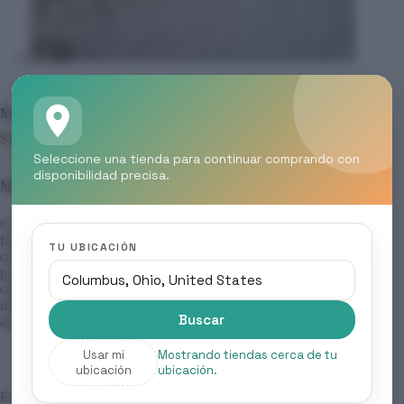
MOOD – TINTES COLOR CREAM, Tonos Dorados
$
4.50
Seleccione una tienda para continuar comprando con
disponibilidad precisa.
Mood – Tintes Color Cream, Tonos Dorados
Coloración profesional de oxidación permanente , sin
fragancia, diseñada para respetar la fibra capilar. Su fórmula
TU UBICACIÓN
contiene principios activos que aportan acción antioxidante
para prolongar la durabilidad del color y mantener la salud del
cabello. Garantiza cobertura total del 100 % de canas, un color
intenso, duradero y un brillo increíble que transforma la
Buscar
apariencia del cabello desde la primera aplicación.
Usar mi
Mostrando tiendas cerca de tu
ubicación
ubicación.
Formato: 100 ml