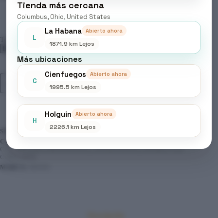
Tienda más cercana
Columbus, Ohio, United States
La Habana
Abierto ahora
L
Tonos
1871.9 km Lejos
Más ubicaciones
Cienfuegos
Abierto ahora
MOOD
C
Añadir al carrito
-
1995.5 km Lejos
TINTES
COLOR
CREAM,
Holguin
Abierto ahora
Tonos
H
Dorados
2226.1 km Lejos
SKU:
N/D
cantidad
CATEGORÍAS:
BELLEZA & CUIDADO PERSONAL
,
COLORACIÓN PROFESIONAL
,
PERMANENTE
,
PRODUCTOS
CAPILARES
MARCA:
MOOD
Descripción