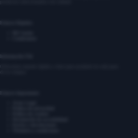
productos seleccionados con calidad.
Enlaces Rápidos
Mi Cuenta
Contáctanos
Información Útil
Ofrecemos soporte rápido y claro para ayudarte en cada paso
de tu compra.
Enlaces Importantes
Aviso Legal
Política de privacidad
Política de cookies
Declaración de accesibilidad
Envíos y devoluciones
Términos y condiciones