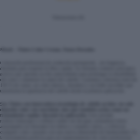
Valoraciones (0)
Mood – Tintes Color Cream, Tonos Dorados
Coloración profesional de oxidación permanente , sin fragancia,
diseñada para respetar la fibra capilar. Su fórmula contiene principios
activos que aportan acción antioxidante para prolongar la durabilidad
del color y mantener la salud del cabello. Garantiza cobertura total del
100 % de canas, un color intenso, duradero y un brillo increíble que
transforma la apariencia del cabello desde la primera aplicación.
Sus Tintes con innovadora tecnología de «doble acción» no solo
deposita color con suavidad, sino que también actúa como un
tratamiento capilar durante la aplicación.
Esto permite
realizar
balayages
o reflejos sutiles sin decapar, neutralizar tonos
anaranjados no deseados en rubios o castaños claros, y refrescar
cualquier color cansado con una nueva dimensión de luminosidad. Es
la herramienta perfecta para un mantenimiento de color profesional.