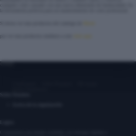
cualquier color cansado con una nueva dimensión de luminosidad. Es
la herramienta perfecta para un mantenimiento de color profesional.
Si desea ver mas productos del catalogo de
Mood
par ver mas productos similares a este
click aqui
Contáctanos
Sobre Nosotros
Mi cuenta
Entrar/ Registrarse
Sobre Nosotros
Acerca de la organización
Logros
Construimos una tienda confiable con entregas rápidas y