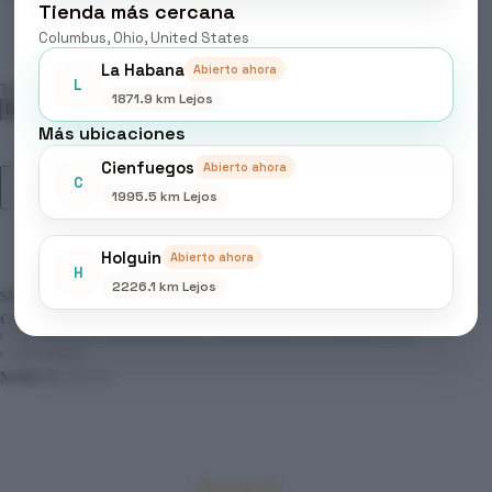
Tienda más cercana
Columbus, Ohio, United States
La Habana
Abierto ahora
L
Tonos
1871.9 km Lejos
Más ubicaciones
Cienfuegos
Abierto ahora
MOOD
C
Añadir al carrito
-
1995.5 km Lejos
TINTES
COLOR
CREAM,
Holguin
Abierto ahora
Tonos
H
Cenizo
2226.1 km Lejos
SKU:
N/D
Intenso
CATEGORÍAS:
BELLEZA & CUIDADO PERSONAL
,
cantidad
COLORACIÓN PROFESIONAL
,
PERMANENTE
,
PRODUCTOS
CAPILARES
MARCA:
MOOD
Descripción