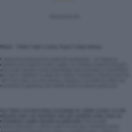
Valoraciones (0)
Mood – Tintes Color Cream, Tonos Cenizo Intenso
Coloración profesional de oxidación permanente , sin fragancia,
diseñada para respetar la fibra capilar. Su fórmula contiene principios
activos que aportan acción antioxidante para prolongar la durabilidad
del color y mantener la salud del cabello. Garantiza cobertura total del
100 % de canas, un color intenso, duradero y un brillo increíble que
transforma la apariencia del cabello desde la primera aplicación.
Sus Tintes con innovadora tecnología de «doble acción» no solo
deposita color con suavidad, sino que también actúa como un
tratamiento capilar durante la aplicación.
Esto permite
realizar
balayages
o reflejos sutiles sin decapar, neutralizar tonos
anaranjados no deseados en rubios o castaños claros, y refrescar