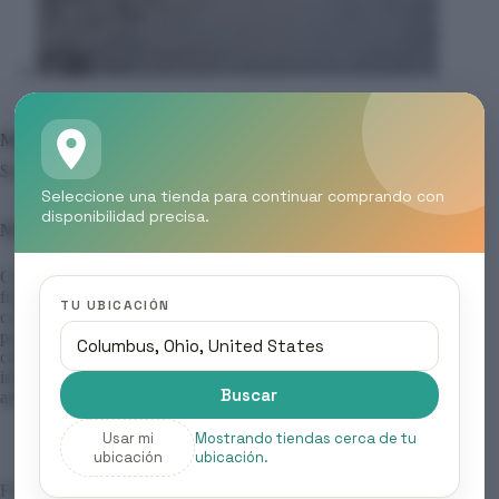
MOOD – TINTES COLOR CREAM, Tonos Cenizo Intenso
$
4.50
Seleccione una tienda para continuar comprando con
disponibilidad precisa.
Mood – Tintes Color Cream, Tonos Cenizo Intenso
Coloración profesional de oxidación permanente , sin
fragancia, diseñada para respetar la fibra capilar. Su fórmula
TU UBICACIÓN
contiene principios activos que aportan acción antioxidante
para prolongar la durabilidad del color y mantener la salud del
cabello. Garantiza cobertura total del 100 % de canas, un color
intenso, duradero y un brillo increíble que transforma la
Buscar
apariencia del cabello desde la primera aplicación.
Usar mi
Mostrando tiendas cerca de tu
ubicación
ubicación.
Formato: 100 ml