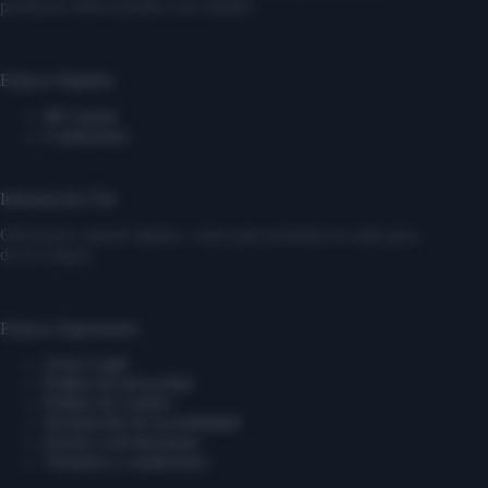
productos seleccionados con calidad.
Enlaces Rápidos
Mi Cuenta
Contáctanos
Información Útil
Ofrecemos soporte rápido y claro para ayudarte en cada paso
de tu compra.
Enlaces Importantes
Aviso Legal
Política de privacidad
Política de cookies
Declaración de accesibilidad
Envíos y devoluciones
Términos y condiciones