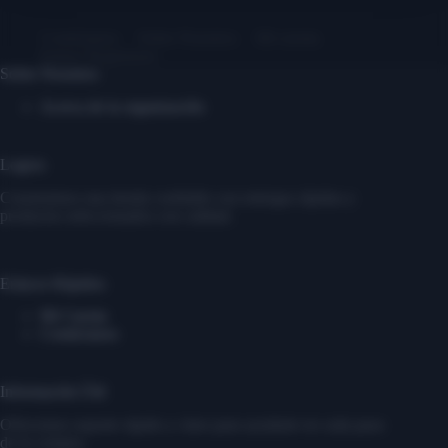
Contáctanos
Sobre Nosotros
Mi cuenta
Entrar/ Registrarse
Sobre Nosotros
Acerca de la organización
Logros
Construimos una tienda confiable con entregas rápidas y
productos seleccionados con calidad.
Enlaces Rápidos
Mi Cuenta
Contáctanos
Información Útil
Ofrecemos soporte rápido y claro para ayudarte en cada paso
de tu compra.