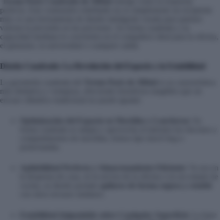
Termo Pack Cuadrado de 500ml
emerge como la respuesta
perfecta. Este contenedor redefinido no es simplemente un recipiente
más; es una herramienta de diseño inteligente creada para quienes
valoran la precisión en las porciones. Su forma cuadrada y su
capacidad mediana lo convierten en el compañero ideal para la oficina,
el gimnasio, la universidad o cualquier salida
Diseño Cuadrado: La Revolución del Espacio y la Estabilidad
La geometría cuadrada del
Termo Pack de 500ml
es su característica
más distintiva y ventajosa, ofreciendo beneficios tangibles que un
envase cilíndrico tradicional no puede igualar:
Optimización del Espacio en Mochilas y Loncheras:
Su
forma cuadrada se adapta y aprovecha al máximo los rincones y
compartimentos de mochilas, bolsos tipo
lunch bag
o
portaviandas.
Apilabilidad Perfecta y Almacenamiento Eficiente:
Ya sea en
la despensa de casa, en la nevera de la oficina o en un estante de
cocina, su diseño permite
apilarse de forma segura y estable
con otros envases similares.
Estabilidad Inigualable sobre Cualquier Superficie:
La base