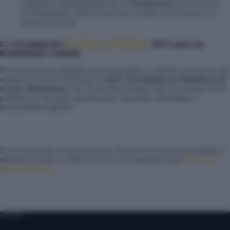
cuadrada y plana garantiza que el
Termo Pack
no se volcará
accidentalmente sobre la mesa del comedor, el escritorio o el
asiento del coche.
La Tecnología del
Tereftalato de Polietileno
(PET) para un
Rendimiento Confiable
Para un producto diseñado para el uso diario y repetido, la elección del
material es crucial. Fabricado en
PET (Tereftalato de Polietileno) de
Grado Alimentario.
Este Termo Pack hereda todas las ventajas de un
polímero de alta gama, garantizando seguridad, durabilidad y
funcionalidad superior.
Si esta interesado en otros tipos de Termo Pack de diversas medidas o
diferentes formas no dude en clicar en el siguiente enlace
Ver otros
tipos de envases