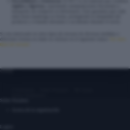
Durabilidad y resistencia:
El PET es un material que combina
rigidez y ligereza
, soportando manipulaciones frecuentes y
transporte sin romperse ni deformarse. Esto garantiza que cada
mini dosis mantenga su forma, protegiendo la integridad del
producto y evitando derrames o accidentes durante el envío.
Si esta interesado en otros tipos de envases de diversas medidas o
diferentes formas no dude en clickear en el siguiente enlace
Ver otros
tipos de envases
Contáctanos
Sobre Nosotros
Mi cuenta
Entrar/ Registrarse
Sobre Nosotros
Acerca de la organización
Logros