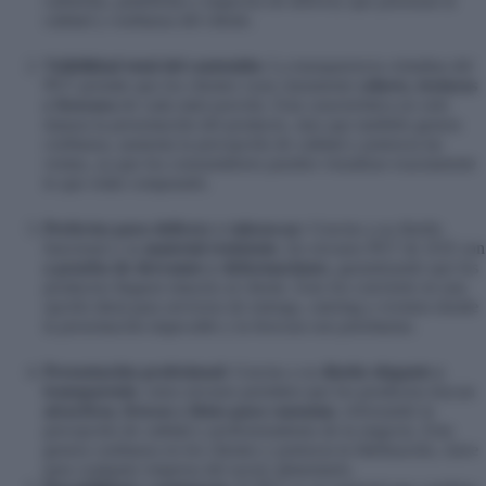
cafeterías, pastelerías y negocios de delivery que priorizan la
calidad y confianza del cliente.
Visibilidad total del contenido:
La transparencia cristalina del
PET permite que los clientes vean claramente
colores, texturas
y frescura
de cada mini porción. Esta característica no solo
mejora la presentación del producto, sino que también genera
confianza, aumenta la percepción de calidad y potencia las
ventas, ya que los consumidores pueden visualizar exactamente
lo que están comprando.
Perfectos para delivery y takeaway:
Gracias a su diseño
funcional y su
material resistente
, los envases PET de 2OZ son
a prueba de derrames y deformaciones
, garantizando que los
productos lleguen intactos al cliente. Esto los convierte en una
opción ideal para servicios de entrega, catering y eventos donde
la presentación impecable y la frescura son prioritarias.
Presentación profesional:
Gracias a su
diseño elegante y
transparente
, estos envases permiten que los productos luzcan
atractivos, frescos y listos para consumo
, reforzando la
percepción de calidad y profesionalismo de tu negocio. Esto
genera confianza en los clientes y potencia la fidelización, clave
para cualquier empresa del sector alimentario.