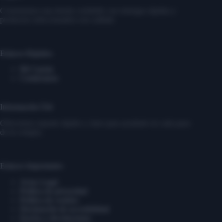
Construimos una tienda confiable con entregas rápidas y
productos seleccionados con calidad.
Enlaces Rápidos
Mi Cuenta
Contáctanos
Información Útil
Ofrecemos soporte rápido y claro para ayudarte en cada paso
de tu compra.
Enlaces Importantes
Aviso Legal
Política de privacidad
Política de cookies
Declaración de accesibilidad
Envíos y devoluciones