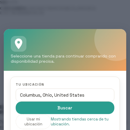
SKU:
N/D
CATEGORÍAS:
ENVASES DESECHABLES
,
HOGAR &
ELECTRODOMÉSTICOS
Descripción
Seleccione una tienda para continuar comprando con
Información adicional
disponibilidad precisa.
Valoraciones (0)
TU UBICACIÓN
Envases PET para Mini Dosis 2OZ – Seguros, Prácticos y
Buscar
Profesionales para Alimentos
Usar mi
Mostrando tiendas cerca de tu
Nuestros
envases PET de mini dosis 2OZ
son la solución ideal para
ubicación
ubicación.
negocios de alimentos que buscan ofrecer porciones individuales de