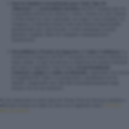
Inercia Química Garantizada para Todo Tipo de
Alimentos:
La
neutralidad absoluta
del PET asegura que sea
el guardián perfecto de sabores y olores. Desde un café caliente
y ácido hasta un curry especiado, un yogur o una ensalada con
vinagreta, el material actuará como una barrera impenetrable,
garantizando que cada bocado o sorbo mantenga su perfil
gustativo original, libres de cualquier contaminación o
transferencia.
Durabilidad a Prueba de Impactos y Caídas Cotidianas:
La
resistencia al impacto del PET encuentra en la forma redonda su
mejor aliada, ya que las fuerzas se dispersan de manera eficiente
por toda su superficie. Esto lo hace
excepcionalmente
resistente a golpes y caídas accidentales
, superando con creces
la fragilidad del vidrio y la propensión a abolladuras de los
metales, asegurando una vida útil extraordinariamente larga
incluso con un uso intensivo.
Si esta interesado en otros tipos de Termo Pack de diversas medidas o
diferentes formas no dude en clicar en el siguiente enlace
Ver otros
tipos de envases