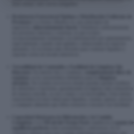
tiene aristas, solo curvas amigables.
Resistencia Estructural Óptima y Distribución Uniforme de
Presiones:
La forma cilíndrica es, por principios de
ingeniería,
inherentemente fuerte
. Distribuye uniformemente
las presiones internas y externas, lo que la hace
excepcionalmente resistente a la deformación por aplastamiento,
especialmente cuando está apilada o almacenada en espacios
ajustados. Es la forma más eficiente para contener líquidos y
soportar ciclos de lavado intensivos.
Versatilidad de Contenido y Facilidad de Limpieza Sin
Rincones:
Su interior liso y continuo,
completamente libre de
esquinas
, es la característica definitiva para la
limpieza
absoluta
. No existen recovecos donde puedan quedar residuos
de alimentos o bacterias, garantizando la higiene más exhaustiva
de manera sencilla, ya sea a mano o en lavavajillas. Esta misma
característica lo hace ideal para líquidos, cremas, guisos, arroces
y cualquier alimento que deba extraerse o lavarse con facilidad.
Capacidad Ideal para la Hidratación y la Comida
Completa:
Los
550 ml del Termo Pack
establecen el
punto de
equilibrio perfecto
entre portabilidad y suficiencia. Es el
volumen óptimo para una comida individual sustanciosa, una