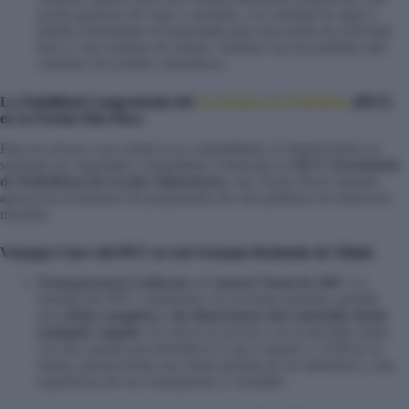
ración generosa de sopa o estofado, o la cantidad de agua o
bebida rehidratante recomendada para una sesión de actividad
física o una mañana de trabajo. Satisface las necesidades más
comunes sin resultar voluminoso.
La Fiabilidad Comprobada del
Tereftalato de Polietileno
(PET)
en su Forma Más Pura
Para un envase cuya virtud es la confiabilidad, el material debe ser
sinónimo de seguridad y durabilidad. Fabricado en
PET (Tereftalato
de Polietileno) de Grado Alimentario
, este Termo Pack redondo
aprovecha al máximo las propiedades de este polímero de referencia
mundial.
Ventajas Clave del PET en este Formato Redondo de 550ml:
Transparencia Uniforme y Control Visual de 360°:
La
claridad del PET, combinada con la forma redonda, permite
una
visión completa y sin distorsiones del contenido desde
cualquier ángulo
. Ya esté en la nevera o en la mochila, basta
con una ojeada para identificar lo que contiene y verificar su
estado, promoviendo una mejor gestión de los alimentos y una
experiencia de uso transparente y confiable.