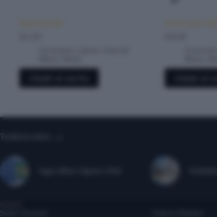
Sprok AX100
Kit de cierre G
$
12.00
$
10.00
Accesorios y piezas
,
Autos &
Accesorios
Motos
,
Motos
Motos
,
Mo
Añadir al carrito
Añadir al ca
Tendencia ahora
Jugos Mixto Algorico Petit
Ventilado
Sobre Nosotros
Enlaces Rápidos