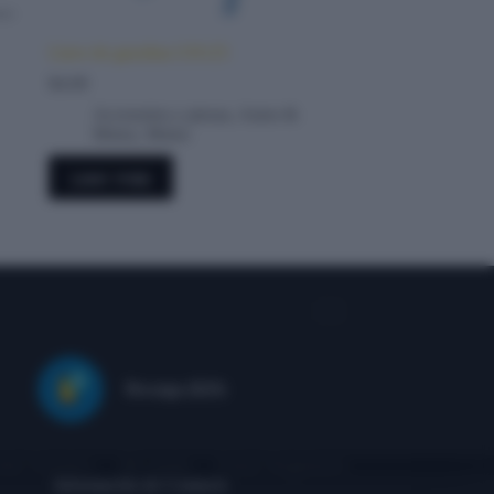
Llave de gasolina GN125
$
4.00
Accesorios y piezas
,
Autos &
Motos
,
Motos
Leer más
Recarga ($20)
bre Nosotros
Mi cuenta
Entrar/ Registrarse
Información de Contacto