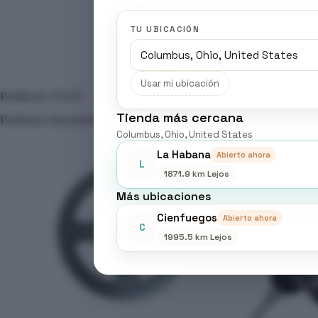
TU UBICACIÓN
Usar mi ubicación
Parrilla de GN125
Tienda más cercana
Productos relacionados
Columbus, Ohio, United States
La Habana
Abierto ahora
L
1871.9 km Lejos
Más ubicaciones
Cienfuegos
Abierto ahora
C
1995.5 km Lejos