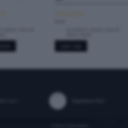
N125
Puño acelerador
$
2.00
 y piezas
,
Autos &
Accesorios y piezas
,
Autos &
tos
Motos
,
Motos
rrito
Leer más
res 3 en 1
Reguladores Pool
Contáctanos
So
Enlaces Importantes