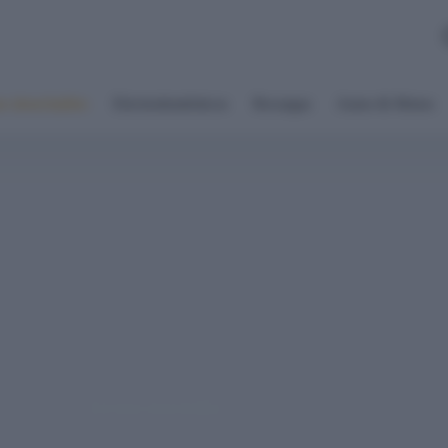
s desechables
Electrodomésticos
Recargas
Autos & Motos
Envases desechables