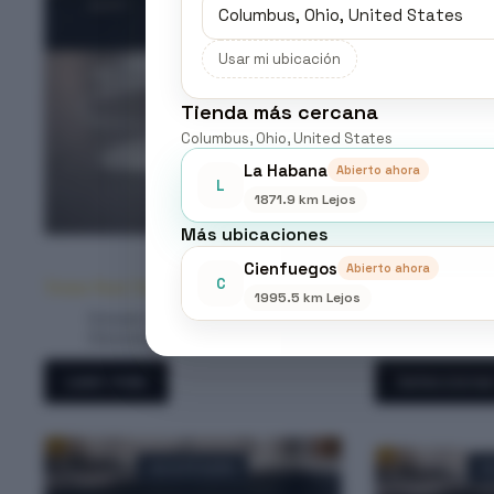
Usar mi ubicación
Tienda más cercana
Columbus, Ohio, United States
La Habana
Abierto ahora
L
1871.9 km Lejos
Más ubicaciones
Termo Pack 1lt
Cienfuegos
Abierto ahora
C
R
Termo Pack Triangular 350ml
$
8.50
-
$
34.00
1995.5 km Lejos
de
Envases desechables
,
Hogar &
Envases d
pr
Electrodomésticos
Electrodom
de
$8
Este
Leer más
Selecciona
ha
producto
$3
tiene
múltiples
variantes.
Las
AGOTADO
A
opciones