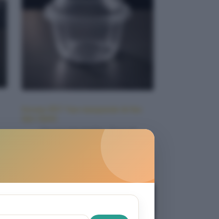
Envases PET Vaso transparente de 8oz
tapa cúpula
Envases desechables
,
Hogar &
Electrodomésticos
Leer más
AGOTADO