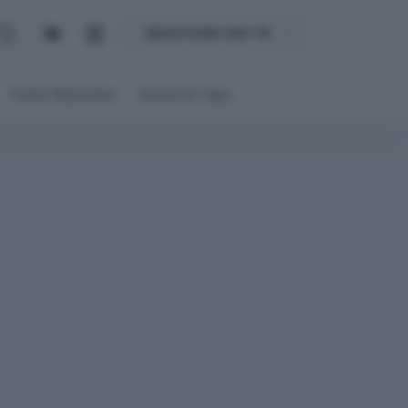
Carro
de
compra
Ventas Mayoristas
Snacks & Chips