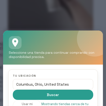
MOOD – FINALIZACION & STYLING, 03 HEAT
DEFENDER
Seleccione una tienda para continuar comprando con
$
8.00
disponibilidad precisa.
03 HEAT DEFENDER
TU UBICACIÓN
Spray protector para todos los tipos de cabello. Protege
intensamente el cabello del calor de los instrumentos calientes(
secadoras, planchas) y evita la pérdida de la intensidad del
color.
Buscar
Formato: 200 ml
Usar mi
Mostrando tiendas cerca de tu