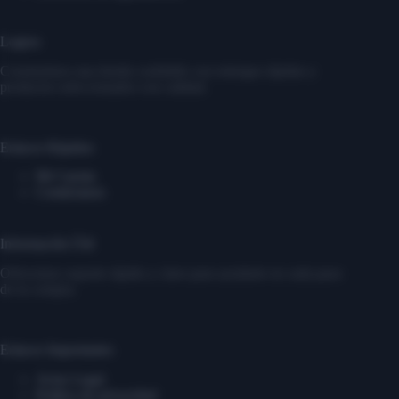
Logros
Construimos una tienda confiable con entregas rápidas y
productos seleccionados con calidad.
Enlaces Rápidos
Mi Cuenta
Contáctanos
Información Útil
Ofrecemos soporte rápido y claro para ayudarte en cada paso
de tu compra.
Enlaces Importantes
Aviso Legal
Política de privacidad