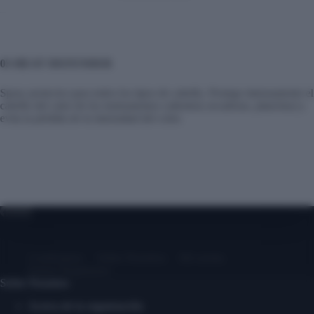
03 HEAT DEFENDER
Spray protector para todos los tipos de cabello. Protege intensamente el
cabello del calor de los instrumentos calientes( secadoras, planchas) y
evita la pérdida de la intensidad del color.
Contáctanos
Sobre Nosotros
Mi cuenta
Entrar/ Registrarse
Sobre Nosotros
Acerca de la organización