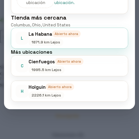
ubicación
ubicación.
Tienda más cercana
45 disponibles
Columbus, Ohio, United States
MOOD
La Habana
Abierto ahora
Añadir al carrito
-
L
1871.9 km Lejos
FINALIZACION
&
Más ubicaciones
STYLING,
03
Cienfuegos
Abierto ahora
HEAT
C
SKU:
141
DEFENDER
1995.5 km Lejos
CATEGORÍAS:
BELLEZA & CUIDADO PERSONAL
,
cantidad
FINALIZACIÓN & STYLING
,
PRODUCTOS CAPILARES
MARCA:
MOOD
Holguin
Abierto ahora
H
2226.1 km Lejos
Descripción
Valoraciones (0)