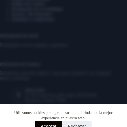
Política de cookies
Declaración de accesibilidad
Envíos y devoluciones
Términos y condiciones
Información de envío
Realizamos envíos rápidos y gratuitos.
Información de Contacto
Brindamos atención rápida y clara para ayudarte con cualquier
duda o solicitud.
Dirección:
17350 State Hwy249, suite 220 #16291
Houston, Texas,77064
Teléfono:
‎1-346-883-2056
Utilizamos cookies para garantizar que le brindamos la mejor
experiencia en nuestra web.
Correo electrónico:
Aceptar
Rechazar
soporte@algomio.com