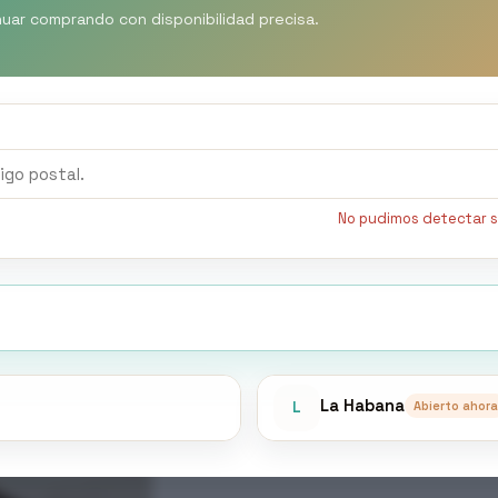
nuar comprando con disponibilidad precisa.
No pudimos detectar su
La Habana
Abierto ahora
L