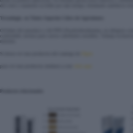
desde la primera aplicación. Su fórmula aporta tonos intensos y definid
del color y mantener su brillo por más tiempo, brindando auténticos res
Tecnología en Tintes Superior Libre de Agresiones:
Olvídate del amoníaco y del PPD (Parafenilendiamina, un alérgeno co
confortable, incluso para cueros cabelludos sensibles. Trabaja exclusi
máximo.
Si desea ver mas productos del catalogo de
Elgon
para ver mas productos similares a este
click aqui
Productos relacionados