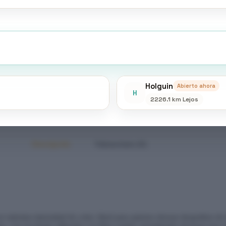
Holguin
Abierto ahora
H
2226.1 km Lejos
Descripción
Valoraciones (0)
r máxima intensidad de color. Ideal para quienes desean despedirse de 