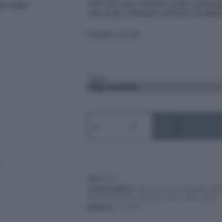
100 % de canas, mientras ayuda a prolongar
más tiempo, brindando auténticos resultados
Formato: 125 ml
Tonos
ELGON
-
TINTES
MODA
&
STYLING,
TONOS
COBRE
SKU:
N/D
cantidad
CATEGORÍAS:
BELLEZA & CUIDADO PE
PERMANENTE
,
PRODUCTOS CAPILARES
MARCA:
ELGON