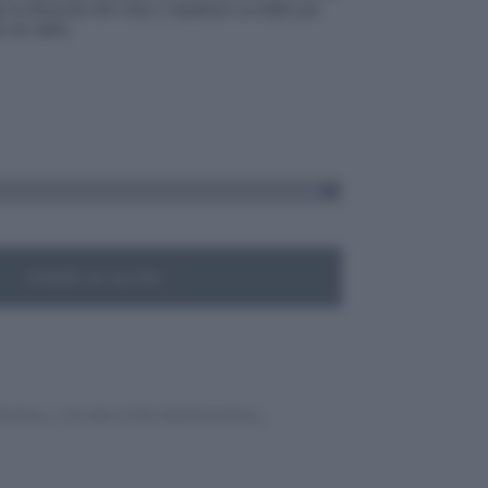
 la duración del color y mantener su brillo por
 de salón. ‎
Añadir al carrito
RSONAL
,
COLORACIÓN PROFESIONAL
,