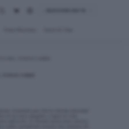
Carro
de
compra
Ventas Mayoristas
Snacks & Chips
TYLING, TONOS COBRE
G, TONOS COBRE
nente, formulada para ofrecer máxima intensidad
rse de los tonos apagados y lograr un color
mera aplicación. Su fórmula aporta tonos intensos
bra capilar, permitiendo alcanzar una cobertura del