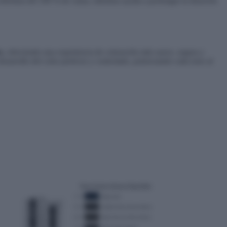
 cobertura del 100 % de canas, mientras ayuda a prolongar la duración
s
, ofreciendo una experiencia de coloración más suave, segura y
desarrollo del color perfecto y controlado, potenciando cada tono al