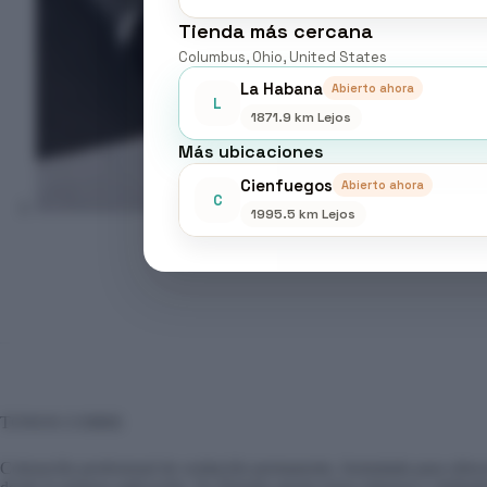
Tienda más cercana
Columbus, Ohio, United States
La Habana
Abierto ahora
L
1871.9 km Lejos
Más ubicaciones
Cienfuegos
Abierto ahora
C
1995.5 km Lejos
TONOS COBRE
Coloración profesional de oxidación permanente, formulada para ofrece