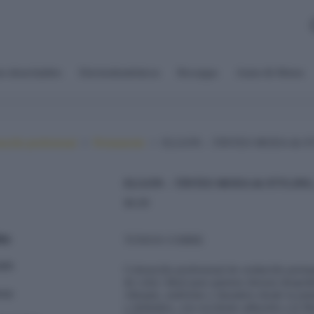
s desechables
Electrodomésticos
Recargas
Autos & Motos
ación profesional
Permanente
ELGON – TINTES MODA & S
ELGON – TINTES MODA & STYLIN
$
6.00
TONOS COBRE
Coloración profesional de oxidación perma
de color. Ideal para quienes desean despedi
vibrante, uniforme y duradero desde la pri
y definidos, con excelente adhesión a la fi