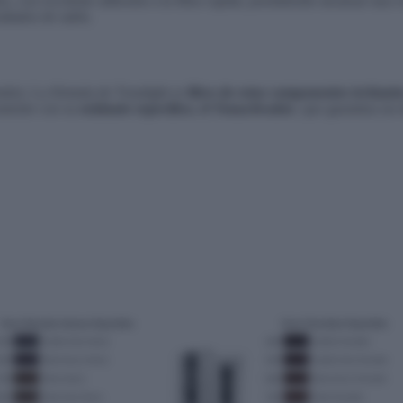
os, con excelente adhesión a la fibra capilar, permitiendo alcanzar una
ultados de salón.
mún). La fórmula de Tonalight es
libre de estos componentes irritante
vamente con su
oxidante específico, el Tonactivador
, que garantiza un 