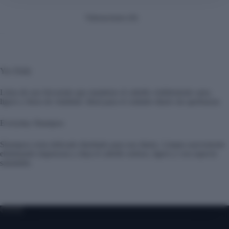
Valoraciones (0)
Yes Daily
Línea de uso frecuente que mantiene el cabello visiblemente sano,
ligero y lleno de vitalidad. Ideal para el cuidado diario sin apelmazar.
Everyday Shampoo
Shampoo extra delicado diseñado para uso diario. Limpia suavemente
eliminando impurezas y deja el cabello sedoso, ligero y con aspecto
saludable.