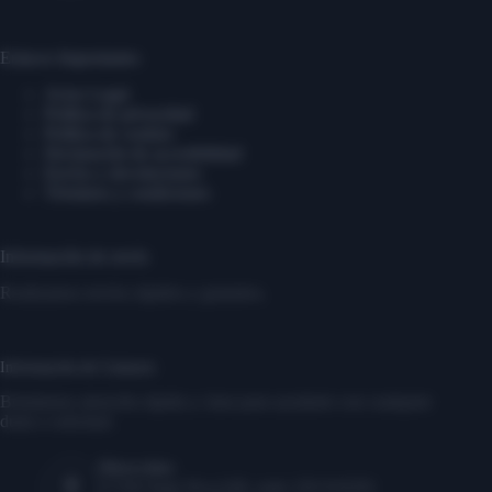
Enlaces Importantes
Aviso Legal
Política de privacidad
Política de cookies
Declaración de accesibilidad
Envíos y devoluciones
Términos y condiciones
Información de envío
Realizamos envíos rápidos y gratuitos.
Información de Contacto
Brindamos atención rápida y clara para ayudarte con cualquier
duda o solicitud.
Dirección:
17350 State Hwy249, suite 220 #16291