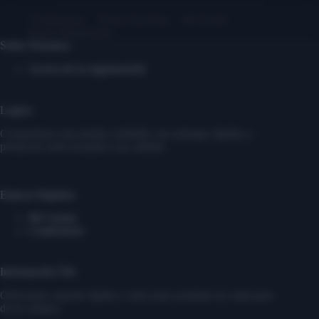
Contáctanos
Sobre Nosotros
Mi cuenta
Entrar/ Registrarse
Sobre Nosotros
Acerca de la organización
Logros
Construimos una tienda confiable con entregas rápidas y
productos seleccionados con calidad.
Enlaces Rápidos
Mi Cuenta
Contáctanos
Información Útil
Ofrecemos soporte rápido y claro para ayudarte en cada paso
de tu compra.