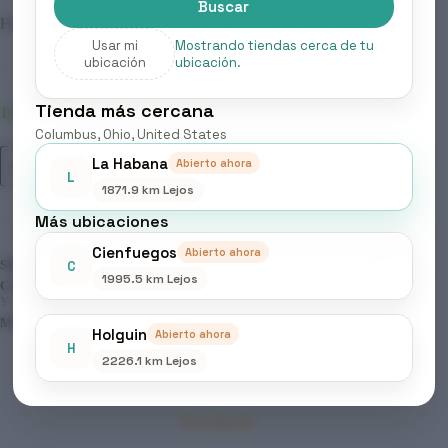
Buscar
Formato: 1000 ml
Usar mi
Mostrando tiendas cerca de tu
ubicación
ubicación.
Tienda más cercana
12 disponibles
Columbus, Ohio, United States
ELGON
La Habana
Abierto ahora
Añadir al carrito
-
L
YES
1871.9 km Lejos
DAILY,
Más ubicaciones
EVERYDAY
SHAMPOO
Cienfuegos
Abierto ahora
cantidad
SKU:
286
C
1995.5 km Lejos
CATEGORÍAS:
BELLEZA & CUIDADO PERSONAL
,
LIMPIEZA
Y CUIDADO CAPILAR
,
PRODUCTOS CAPILARES
MARCA:
ELGON
Holguin
Abierto ahora
H
2226.1 km Lejos
Descripción