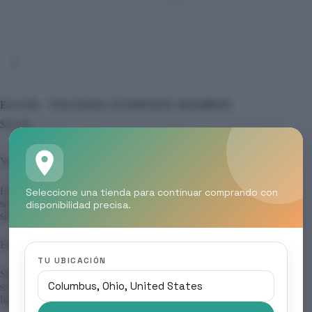
ELGON – YES DAILY, EVERYDAY SHAMPOO
$
20.00
Yes Daily
Línea de uso frecuente que mantiene el cabello visiblemente
Seleccione una tienda para continuar comprando con
sano, ligero y lleno de vitalidad. Ideal para el cuidado diario
disponibilidad precisa.
sin apelmazar.
Everyday Shampoo
TU UBICACIÓN
Shampoo extra delicado diseñado para uso diario. Limpia
suavemente eliminando impurezas y deja el cabello sedoso,
ligero y con aspecto saludable.