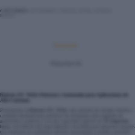
CATEGORÍAS:
ACCESORIOS Y PIEZAS
,
AUTOS
,
AUTOS &
MOTOS
Descripción
Valoraciones (0)
Batería 12V 70Ah: Potencia y Autonomía para Aplicaciones de
Alto Consumo
Presentamos la
Batería 12V 70Ah
, una solución de energía robusta y
confiable diseñada para satisfacer las demandas más exigentes de
autonomía y potencia. Con una capacidad superior de
70 Amperios-
hora
, esta batería está especialmente concebida para alimentar sistemas
que requieren un suministro eléctrico prolongado y estable, actuando