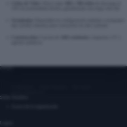
Ciclos de Vida:
Ofrece entre
500 y 700 ciclos
de descarga al
50% de profundidad (DoD), garantizando una larga vida útil.
Terminales:
Disponible en configuración estándar o terminales
tipo tornillo robustos para conexiones de alta corriente.
Construcción:
Carcasa de
ABS resistente
a impactos, UV y
agentes químicos.
Contáctanos
Sobre Nosotros
Mi cuenta
Entrar/ Registrarse
Sobre Nosotros
Acerca de la organización
Logros