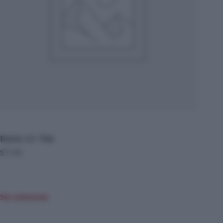
Batería 12v 70ah
$
75.00
Sin existencias