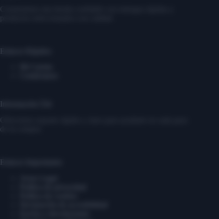
Construimos una tienda confiable con entregas rápidas y
productos seleccionados con calidad.
Enlaces Rápidos
Mi Cuenta
Contáctanos
Información Útil
Ofrecemos soporte rápido y claro para ayudarte en cada paso
de tu compra.
Enlaces Importantes
Aviso Legal
Política de privacidad
Política de cookies
Declaración de accesibilidad
Envíos y devoluciones