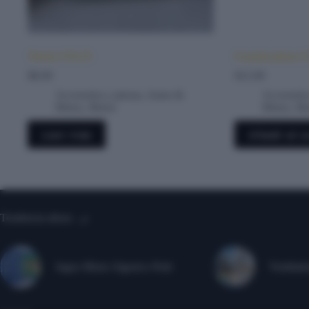
Timón GN125
Guardacadena 
$
8.00
$
12.00
Accesorios y piezas
,
Autos &
Accesorios
Motos
,
Motos
Motos
,
Mo
Leer más
Añadir al ca
Tendencia ahora
Jugos Mixto Algorico Petit
Ventilado