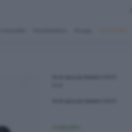
s desechables
Electrodomésticos
Recargas
Autos & Motos
Set de apoya pie delantero GN125
$
5.00
Set de apoya pie delantero GN125
14 disponibles