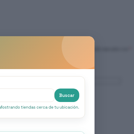
et de apoya pie delantero GN125”
nico no será publicada.
Los campos obligatorios están marcados con
*
Correo electrónico
*
Buscar
Mostrando tiendas cerca de tu ubicación.