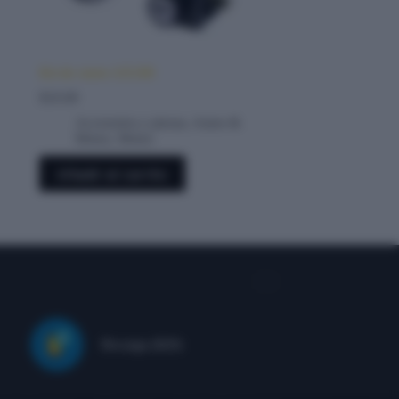
Kit de cierre AX100
$
10.00
Accesorios y piezas
,
Autos &
Motos
,
Motos
Añadir al carrito
Recarga ($20)