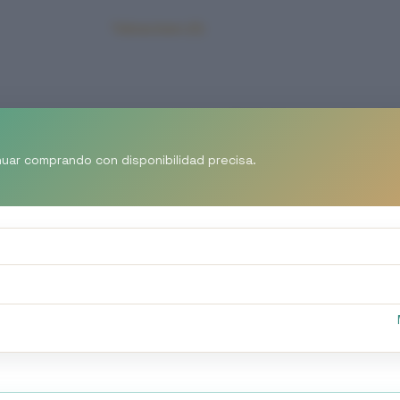
Valoraciones (0)
Sé el primero en valorar “S
Tu dirección de correo electró
nuar comprando con disponibilidad precisa.
TU PUNTUACIÓN
*
Nombre
*
Tu valoración
*