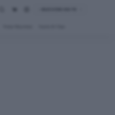
Carro
de
compra
Ventas Mayoristas
Snacks & Chips