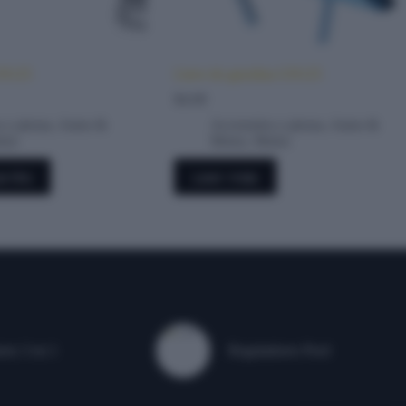
GN125
Llave de gasolina GN125
$
4.00
 y piezas
,
Autos &
Accesorios y piezas
,
Autos &
tos
Motos
,
Motos
rrito
Leer más
res 3 en 1
Reguladores Pool