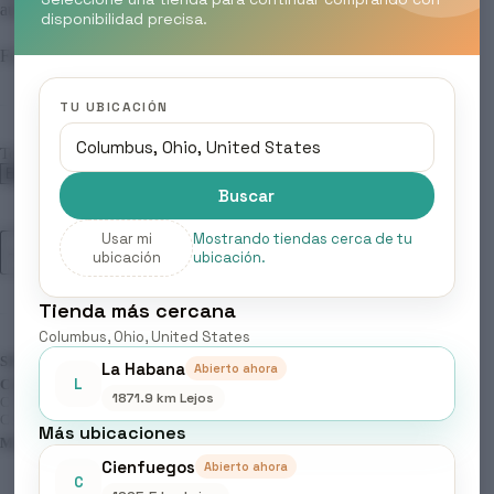
auténticos resultados de salón. ‎
disponibilidad precisa.
Formato: 125 ml
TU UBICACIÓN
Tonos
Buscar
Usar mi
Mostrando tiendas cerca de tu
ELGON
Añadir al carrito
ubicación
ubicación.
-
TINTES
MODA
Tienda más cercana
&
STYLING,
Columbus, Ohio, United States
TONOS
SKU:
N/D
La Habana
Abierto ahora
PERLA
L
CATEGORÍAS:
BELLEZA & CUIDADO PERSONAL
,
cantidad
1871.9 km Lejos
COLORACIÓN PROFESIONAL
,
PERMANENTE
,
PRODUCTOS
CAPILARES
Más ubicaciones
MARCA:
ELGON
Cienfuegos
Abierto ahora
C