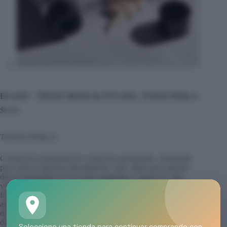
ELGON – TINTES MODA & STYLING, TONOS PERLA
$
6.00
TONOS PERLA
Coloración profesional de oxidación permanente, formulada
para ofrecer máxima intensidad de color. Ideal para quienes
desean despedirse de los tonos apagados y lograr un color
vibrante, uniforme y duradero desde la primera aplicación. Su
fórmula aporta tonos intensos y definidos, con excelente
adhesión a la fibra capilar, permitiendo alcanzar una cobertura
del 100 % de canas, mientras ayuda a prolongar la duración
del color y mantener su brillo por más tiempo, brindando
Seleccione una tienda para continuar comprando con