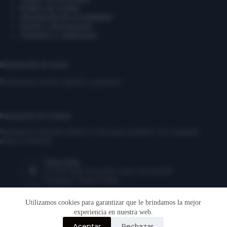
Política de cookies
Declaración de accesibilidad
Envíos y devoluciones
Términos y condiciones
Información de envío
Realizamos envíos rápidos y gratuitos.
Información de Contacto
Brindamos atención rápida y clara para ayudarte con cualquier
duda o solicitud.
Dirección:
17350 State Hwy249, suite 220 #16291
Houston, Texas,77064
Teléfono:
‎1-346-883-2056
Utilizamos cookies para garantizar que le brindamos la mejor
experiencia en nuestra web.
Correo electrónico:
Aceptar
Rechazar