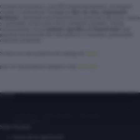
Olvídate del amoníaco y del PPD (Parafenilendiamina, un alérgeno
común). La fórmula de Tonalight es
libre de estos componentes
irritantes
, ofreciendo una experiencia de coloración más suave, segura
y confortable, incluso para cueros cabelludos sensibles. Trabaja
exclusivamente con su
oxidante específico, el Tonactivador
, que
garantiza un desarrollo del color perfecto y controlado, potenciando
cada tono al máximo.
Si desea ver mas productos del catalogo de
Elgon
para ver mas productos similares a este
click aqui
Contáctanos
Sobre Nosotros
Mi cuenta
Entrar/ Registrarse
Sobre Nosotros
Acerca de la organización