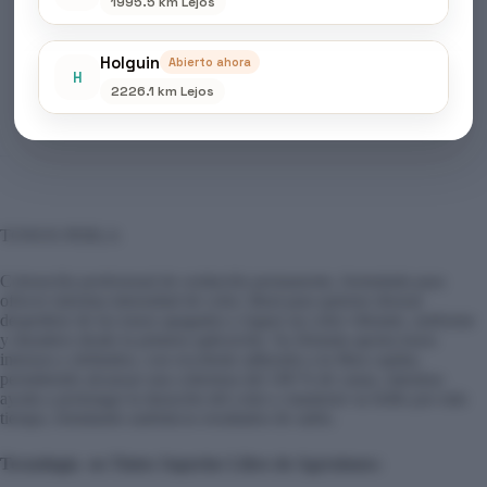
1995.5 km Lejos
Descripción
Holguin
Abierto ahora
H
2226.1 km Lejos
Valoraciones (0)
TONOS PERLA
Coloración profesional de oxidación permanente, formulada para
ofrecer máxima intensidad de color. Ideal para quienes desean
despedirse de los tonos apagados y lograr un color vibrante, uniforme
y duradero desde la primera aplicación. Su fórmula aporta tonos
intensos y definidos, con excelente adhesión a la fibra capilar,
permitiendo alcanzar una cobertura del 100 % de canas, mientras
ayuda a prolongar la duración del color y mantener su brillo por más
tiempo, brindando auténticos resultados de salón. ‎
Tecnología en Tintes Superior Libre de Agresiones: