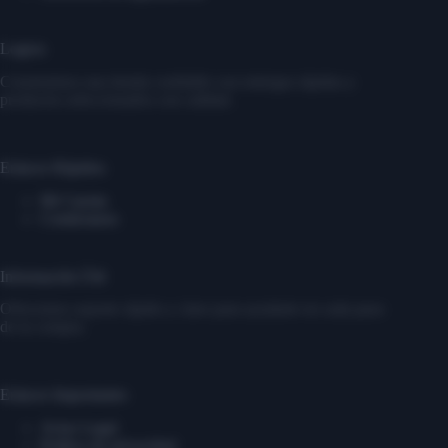
Logros
Construimos una tienda confiable con entregas rápidas y
productos seleccionados con calidad.
Enlaces Rápidos
Mi Cuenta
Contáctanos
Información Útil
Ofrecemos soporte rápido y claro para ayudarte en cada paso
de tu compra.
Enlaces Importantes
Aviso Legal
Política de privacidad