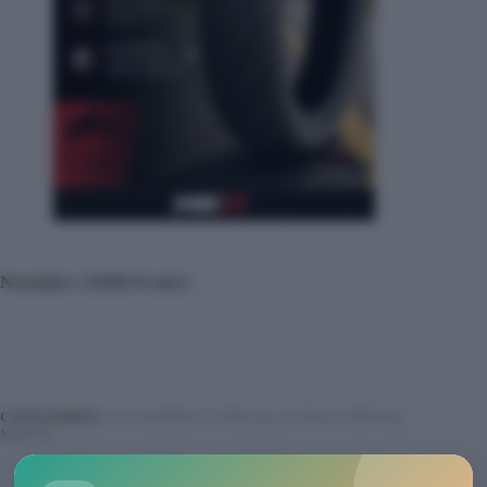
Neumático 120/80/16 mk11
CATEGORÍAS:
ACCESORIOS Y PIEZAS
,
AUTOS & MOTOS
,
MOTOS