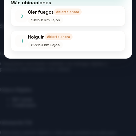
Más ubicaciones
Cienfuegos
Abierto ahora
Contáctanos
Sobre Nosotros
Mi cuenta
C
1995.5 km Lejos
Entrar/ Registrarse
Sobre Nosotros
Acerca de la organización
Holguin
Abierto ahora
H
2226.1 km Lejos
Logros
Construimos una tienda confiable con entregas rápidas y
productos seleccionados con calidad.
Enlaces Rápidos
Mi Cuenta
Contáctanos
Información Útil
Ofrecemos soporte rápido y claro para ayudarte en cada paso