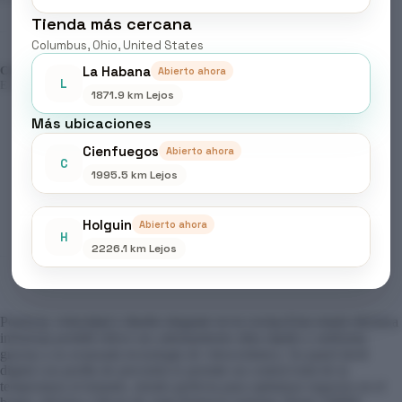
Infrarroja
Portátil
Tienda más cercana
cantidad
Columbus, Ohio, United States
La Habana
CATEGORÍAS:
ELECTRODOMÉSTICOS
,
HOGAR &
Abierto ahora
L
ELECTRODOMÉSTICOS
1871.9 km Lejos
Más ubicaciones
Cienfuegos
Abierto ahora
C
Descripción
1995.5 km Lejos
Holguin
Abierto ahora
Valoraciones (0)
H
2226.1 km Lejos
Potencia, velocidad y diseño elegante en tu cocina.Esta estufa eléctrica
infrarroja portátil ofrece un calentamiento ultra rápido y uniforme
gracias a su avanzada tecnología de vitrocerámica. Su panel táctil
digital con perilla de precisión te permite un control total de la
temperatura al instante, siendo perfecta para optimizar espacios en el