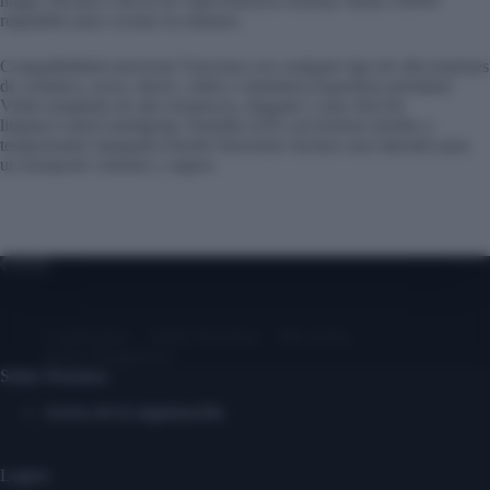
hogar, oficinas o llevar de viaje.Potencia extrema: Hasta 3500W
regulables para cocinar en minutos.
Compatibilidad universal: Funciona con cualquier tipo de olla (sartenes
de cerámica, acero, hierro, vidrio o aluminio).Superficie premium:
Vidrio templado de alta resistencia, elegante y muy fácil de
limpiar.Control inteligente: Pantalla LED con botones táctiles y
temporizador integrado.Diseño funcional: Incluye asas laterales para
un transporte cómodo y seguro.
Contáctanos
Sobre Nosotros
Mi cuenta
Entrar/ Registrarse
Sobre Nosotros
Acerca de la organización
Logros