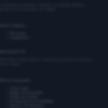
Construimos una tienda confiable con entregas rápidas y
productos seleccionados con calidad.
Enlaces Rápidos
Mi Cuenta
Contáctanos
Información Útil
Ofrecemos soporte rápido y claro para ayudarte en cada paso
de tu compra.
Enlaces Importantes
Aviso Legal
Política de privacidad
Política de cookies
Declaración de accesibilidad
Envíos y devoluciones