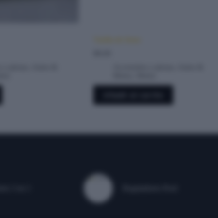
Varilla de freno
$
8.00
 y piezas
,
Autos &
Accesorios y piezas
,
Autos &
tos
Motos
,
Motos
Añadir al carrito
res 3 en 1
Reguladores Pool