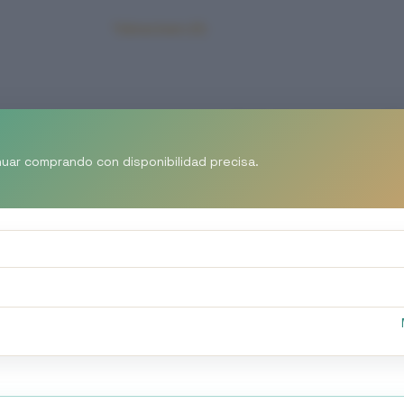
Valoraciones (0)
Sé el primero en valorar “E
Tu dirección de correo electró
nuar comprando con disponibilidad precisa.
TU PUNTUACIÓN
*
Nombre
*
Tu valoración
*