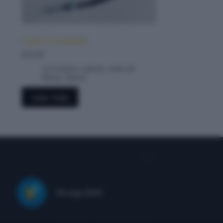
Cable de cuentamilla
$
10.00
Accesorios y piezas
,
Autos &
Motos
,
Motos
Leer más
Recarga ($20)