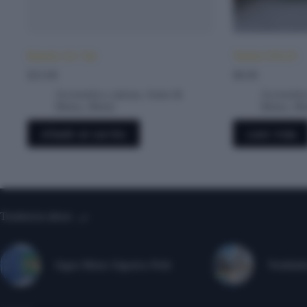
Batería 12v 7ah
Timón GN125
$
23.00
$
8.00
Accesorios y piezas
,
Autos &
Accesorios
Motos
,
Motos
Motos
,
Mo
Añadir al carrito
Leer más
Tendencia ahora
Jugos Mixto Algorico Petit
Ventilado