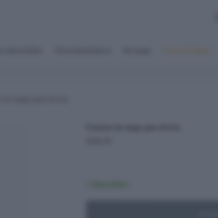
s desechables
Electrodomésticos
Recargas
Autos & Motos
 de rango para triciclo
Extensor de rango para triciclo
$
380.00
1 disponibles
Añadi