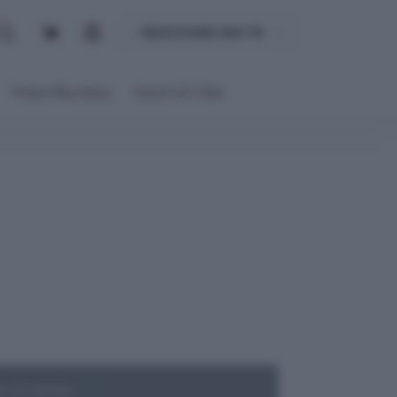
Carro
de
compra
Ventas Mayoristas
Snacks & Chips
r al carrito