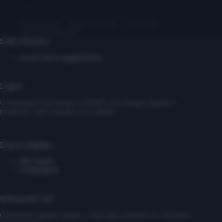
Contáctanos
Sobre Nosotros
Mi cuenta
Entrar/ Registrarse
Sobre Nosotros
Acerca de la organización
Logros
Construimos una tienda confiable con entregas rápidas y
productos seleccionados con calidad.
Enlaces Rápidos
Mi Cuenta
Contáctanos
Información Útil
Ofrecemos soporte rápido y claro para ayudarte en cada paso