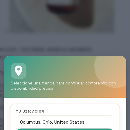
ELGON – YES SHINE, SPARCLE SHAMPOO
$
22.00
Yes Shine
Seleccione una tienda para continuar comprando con
Línea diseñada para aportar al cabello una luminosidad visible
disponibilidad precisa.
con un brillo natural incomparable. Deja la fibra capilar suave,
ligera y radiante sin apelmazar.
Sparkle Shampoo
TU UBICACIÓN
Shampoo iluminador que limpia delicadamente mientras
enciende la chispa del cabello, aportando brillo y exaltando su