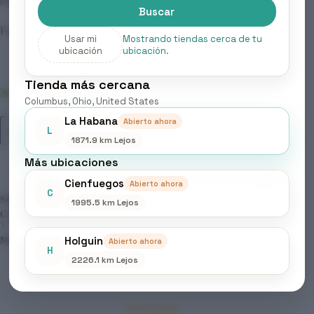
belleza natural.
Buscar
Formato: 1000 ml
Usar mi
Mostrando tiendas cerca de tu
ubicación
ubicación.
Tienda más cercana
36 disponibles
Columbus, Ohio, United States
La Habana
ELGON
Abierto ahora
Añadir al carrito
L
-
1871.9 km Lejos
YES
SHINE,
Más ubicaciones
SPARCLE
SHAMPOO
Cienfuegos
Abierto ahora
cantidad
C
SKU:
273
1995.5 km Lejos
CATEGORÍAS:
BELLEZA & CUIDADO PERSONAL
,
LIMPIEZA
Y CUIDADO CAPILAR
,
PRODUCTOS CAPILARES
Holguin
MARCA:
ELGON
Abierto ahora
H
2226.1 km Lejos
Descripción