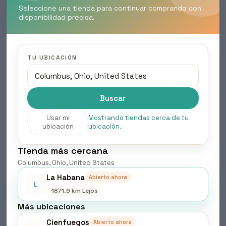
Seleccione una tienda para continuar comprando con
disponibilidad precisa.
Petit Jugos en cajas 24 U
Rango
$
12.78
-
$
13.20
TU UBICACIÓN
de
Alimentos & Bebidas
,
Bebidas e infusiones
precios:
desde
Este
Seleccionar opciones
$12.78
producto
Buscar
hasta
tiene
$13.20
múltiples
Usar mi
Mostrando tiendas cerca de tu
variantes.
ubicación
ubicación.
Las
opciones
se
Tienda más cercana
pueden
Columbus, Ohio, United States
elegir
en
La Habana
Abierto ahora
la
L
página
1871.9 km Lejos
de
Más ubicaciones
producto
Cienfuegos
Abierto ahora