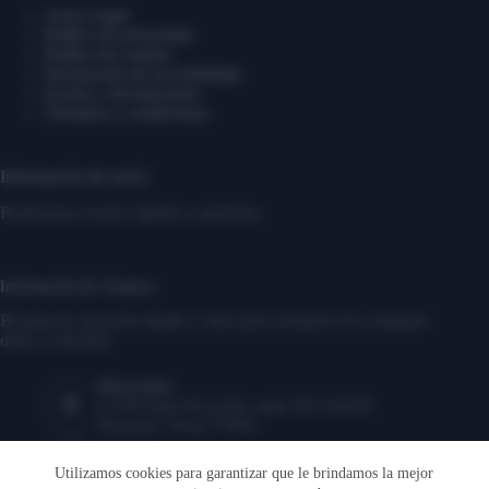
Aviso Legal
Política de privacidad
Política de cookies
Declaración de accesibilidad
Envíos y devoluciones
Términos y condiciones
Información de envío
Realizamos envíos rápidos y gratuitos.
Información de Contacto
Brindamos atención rápida y clara para ayudarte con cualquier
duda o solicitud.
Dirección:
17350 State Hwy249, suite 220 #16291
Houston, Texas,77064
Teléfono:
‎1-346-883-2056
Utilizamos cookies para garantizar que le brindamos la mejor