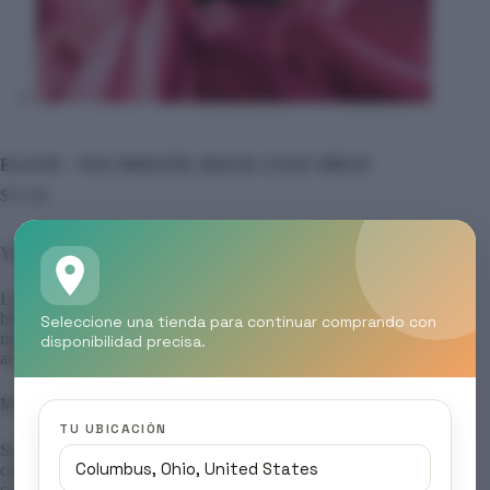
ELGON – YES SMOOTH, MAGIC-COAT SPRAY
$
15.00
Yes Smooth
Línea de disciplina total para un cabello visiblemente sedoso,
brillante y sin encrespamiento. Ideal para controlar el frizz y
Seleccione una tienda para continuar comprando con
mantener la melena manejable en cualquier condición
disponibilidad precisa.
ambiental.
Magic Coat Spray
TU UBICACIÓN
Spray protector ultraligero con acción anti-frizz. Alisa la fibra
capilar, protege del calor y crea una barrera invisible para un
cabello ultra brillante y peinado incluso en humedad.