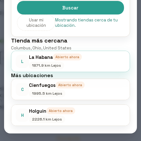
Buscar
Formato: 200 ml
Usar mi
Mostrando tiendas cerca de tu
ubicación
ubicación.
Tienda más cercana
68 disponibles
Columbus, Ohio, United States
ELGON
La Habana
Abierto ahora
Añadir al carrito
-
L
YES
1871.9 km Lejos
SMOOTH,
Más ubicaciones
MAGIC-
COAT
Cienfuegos
Abierto ahora
SPRAY
SKU:
285
C
cantidad
1995.5 km Lejos
CATEGORÍAS:
BELLEZA & CUIDADO PERSONAL
,
LIMPIEZA
Y CUIDADO CAPILAR
,
PRODUCTOS CAPILARES
MARCA:
ELGON
Holguin
Abierto ahora
H
2226.1 km Lejos
Descripción