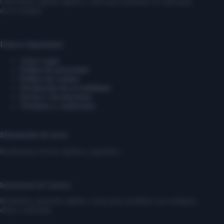
Ofrecemos soporte rápido y claro para ayudarte en cada paso
de tu compra.
Enlaces Importantes
Aviso Legal
Política de privacidad
Política de cookies
Declaración de accesibilidad
Envíos y devoluciones
Términos y condiciones
Información de envío
Realizamos envíos rápidos y gratuitos.
Información de Contacto
Brindamos atención rápida y clara para ayudarte con cualquier
duda o solicitud.