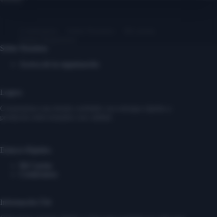
Contáctanos
Sobre Nosotros
Mi cuenta
Entrar/ Registrarse
Sobre Nosotros
Acerca de la organización
Logros
Construimos una tienda confiable con entregas rápidas y
productos seleccionados con calidad.
Enlaces Rápidos
Mi Cuenta
Contáctanos
Información Útil