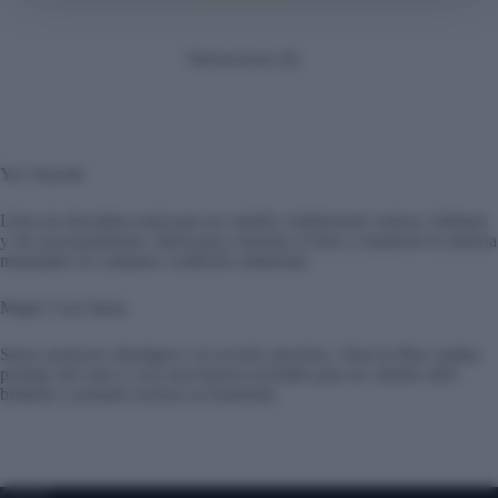
Valoraciones (0)
Yes Smooth
Línea de disciplina total para un cabello visiblemente sedoso, brillante
y sin encrespamiento. Ideal para controlar el frizz y mantener la melena
manejable en cualquier condición ambiental.
Magic Coat Spray
Spray protector ultraligero con acción anti-frizz. Alisa la fibra capilar,
protege del calor y crea una barrera invisible para un cabello ultra
brillante y peinado incluso en humedad.