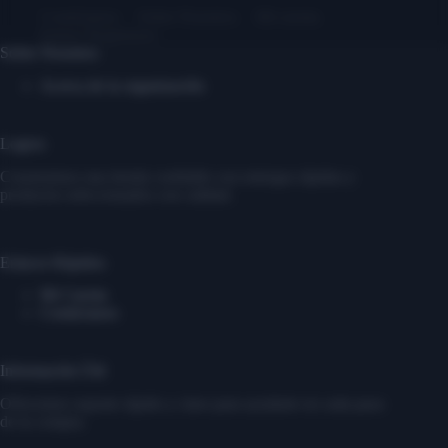
Contáctanos
Sobre Nosotros
Mi cuenta
Entrar/ Registrarse
Sobre Nosotros
Acerca de la organización
Logros
Construimos una tienda confiable con entregas rápidas y
productos seleccionados con calidad.
Enlaces Rápidos
Mi Cuenta
Contáctanos
Información Útil
Ofrecemos soporte rápido y claro para ayudarte en cada paso
de tu compra.