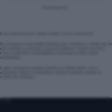
Valoraciones (0)
Línea reparadora para cabellos teñidos, secos o estropeados
Re-Animation es una familia diseñada para revitalizar el cabello que ha
sido sometido a coloración y procesos químicos. Ayuda a devolver
fuerza, elasticidad y manejabilidad, restaurando la fibra capilar
sensibilizada.
Limpia suavemente mientras fortalece el cabello teñido, seco o
estropeado. Mejora la elasticidad y facilita el peinado, dejando el
cabello más resistente.