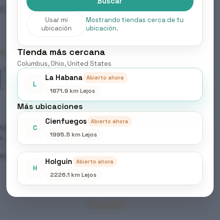
Buscar
Formato: 1000 ml
Usar mi
Mostrando tiendas cerca de tu
ubicación
ubicación.
Tienda más cercana
71 disponibles
Columbus, Ohio, United States
ELGON
La Habana
Abierto ahora
Añadir al carrito
-
L
COLORCARE,
1871.9 km Lejos
RE-
Más ubicaciones
ANIMATION
SHAMPOO
Cienfuegos
Abierto ahora
cantidad
C
SKU:
262
1995.5 km Lejos
CATEGORÍAS:
BELLEZA & CUIDADO PERSONAL
,
LIMPIEZA
Y CUIDADO CAPILAR
,
PRODUCTOS CAPILARES
MARCA:
ELGON
Holguin
Abierto ahora
H
2226.1 km Lejos
Descripción