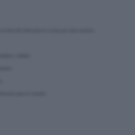
la elección ideal para tu cocina por estas razones:
ridad y calidad.
narlos.
s.
ficiosos para el corazón.