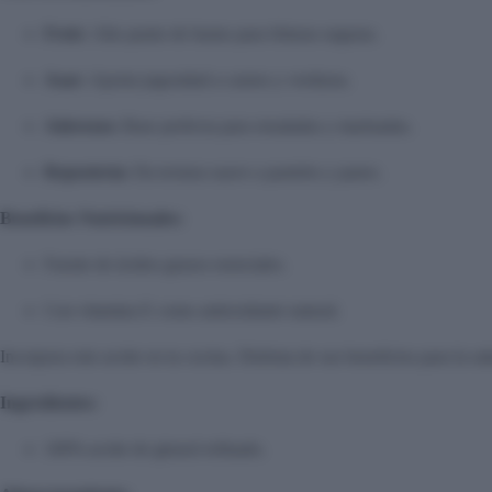
Freír:
Alto punto de humo para frituras seguras.
Asar:
Aporta jugosidad a carnes y verduras.
Aderezos:
Base perfecta para ensaladas y marinadas.
Repostería:
Da textura suave a pasteles y panes.
Beneficios Nutricionales:
Fuente de ácidos grasos esenciales.
Con vitamina E como antioxidante natural.
Incorpora este aceite en tu cocina. Disfruta de sus beneficios para la sal
Ingredientes:
100% aceite de girasol refinado.