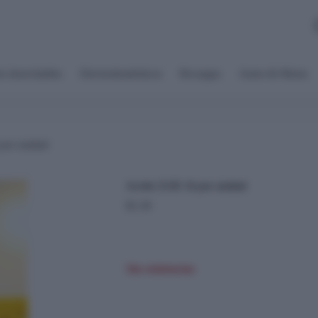
s desechables
Electrodomésticos
Recargas
Autos & Motos
por unidad
Aceite ZAR 1lt por unidad
$
2.30
Sin existencias