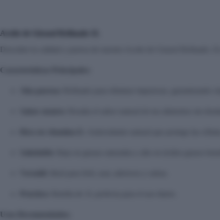
Aceite de Girasol Refinado 1L
Descubre la calidad y pureza de nuestro Aceite de Girasol Refinado. Es 
Características Principales:
Alta pureza:
Refinado para eliminar impurezas, garantizando cla
Sabor neutro:
Resalta el sabor natural de tus alimentos sin domi
Rico en vitamina E:
Antioxidante natural que protege las célula
Saludable:
Bajo en grasas saturadas y alto en ácidos grasos bene
Versátil:
Ideal para freír, asar, aderezos y salsas.
Práctico:
Botella de 1L perfecta para el uso diario.
Usos Recomendados: