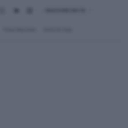
Carro
de
compra
Ventas Mayoristas
Snacks & Chips